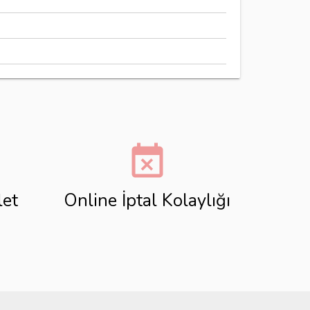
event_busy
let
Online İptal Kolaylığı