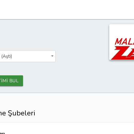
 (Aşti)
TİMİ BUL
e Şubeleri