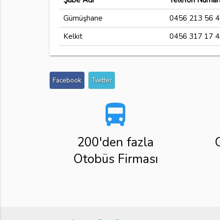
Şube Adı
Telefon Numar
Gümüşhane
0456 213 56 4
Kelkit
0456 317 17 4
Facebook
Twitter
directions_bus
200'den fazla
Otobüs Firması