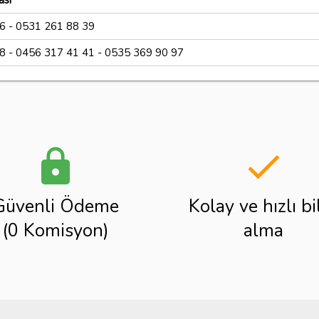
ası
6 - 0531 261 88 39
8 - 0456 317 41 41 - 0535 369 90 97
lock
done
Güvenli Ödeme
Kolay ve hızlı bi
(0 Komisyon)
alma