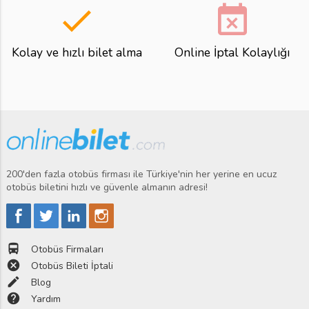
done
event_busy
Kolay ve hızlı bilet alma
Online İptal Kolaylığı
200'den fazla otobüs firması ile Türkiye'nin her yerine en ucuz
otobüs biletini hızlı ve güvenle almanın adresi!
directions_bus
Otobüs Firmaları
cancel
Otobüs Bileti İptali
edit
Blog
help
Yardım