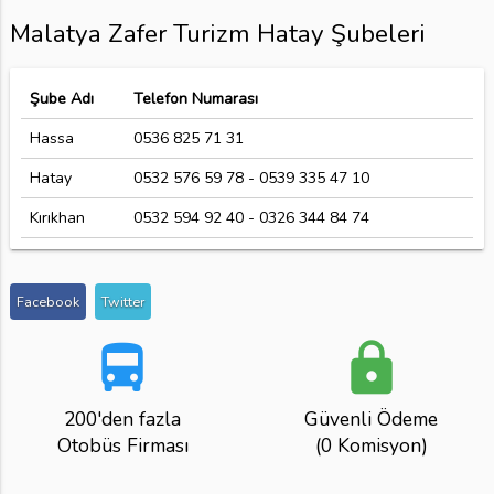
Malatya Zafer Turizm Hatay Şubeleri
Şube Adı
Telefon Numarası
Hassa
0536 825 71 31
Hatay
0532 576 59 78 - 0539 335 47 10
Kırıkhan
0532 594 92 40 - 0326 344 84 74
Facebook
Twitter
directions_bus
lock
200'den fazla
Güvenli Ödeme
Otobüs Firması
(0 Komisyon)