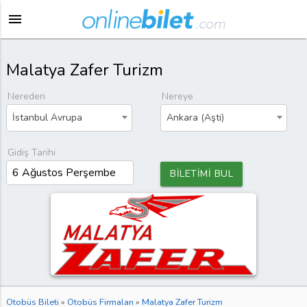
menu
Malatya Zafer Turizm
Nereden
Nereye
İstanbul Avrupa
Ankara (Aşti)
Gidiş Tarihi
BİLETİMİ BUL
Otobüs Bileti
»
Otobüs Firmaları
»
Malatya Zafer Turizm