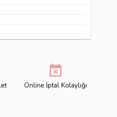
event_busy
let
Online İptal Kolaylığı