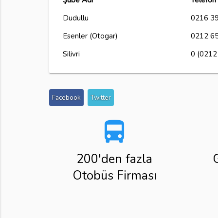
Şube Adı
Telefon
Dudullu
0216 39
Esenler (Otogar)
0212 65
Silivri
0 (0212
Facebook
Twitter
directions_bus
200'den fazla
Otobüs Firması