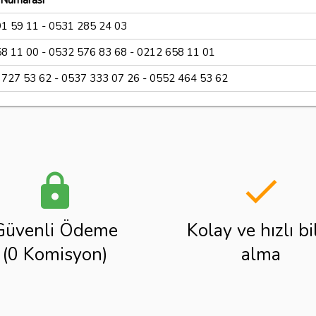
 Numarası
1 59 11 - 0531 285 24 03
8 11 00 - 0532 576 83 68 - 0212 658 11 01
 727 53 62 - 0537 333 07 26 - 0552 464 53 62
lock
done
Güvenli Ödeme
Kolay ve hızlı bi
(0 Komisyon)
alma