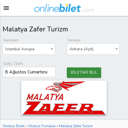
menu
Malatya Zafer Turizm
Nereden
Nereye
İstanbul Avrupa
Ankara (Aşti)
Gidiş Tarihi
BİLETİMİ BUL
Otobüs Bileti
»
Otobüs Firmaları
»
Malatya Zafer Turizm