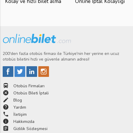
Kolay ve hızlı bilet alma
Online İptal Kolaylığı
200'den fazla otobüs firması ile Türkiye'nin her yerine en ucuz
otobüs biletini hızlı ve güvenle almanın adresi!
directions_bus
Otobüs Firmaları
cancel
Otobüs Bileti İptali
edit
Blog
help
Yardım
phone
İletişim
info
Hakkımızda
assignment
Gizlilik Sözleşmesi