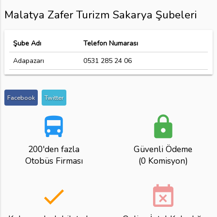
Malatya Zafer Turizm Sakarya Şubeleri
Şube Adı
Telefon Numarası
Adapazarı
0531 285 24 06
Facebook
Twitter
directions_bus
lock
200'den fazla
Güvenli Ödeme
Otobüs Firması
(0 Komisyon)
done
event_busy