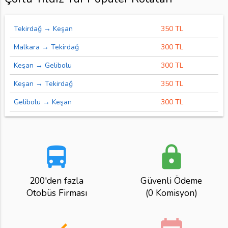
Tekirdağ → Keşan
350 TL
Malkara → Tekirdağ
300 TL
Keşan → Gelibolu
300 TL
Keşan → Tekirdağ
350 TL
Gelibolu → Keşan
300 TL
directions_bus
lock
200'den fazla
Güvenli Ödeme
Otobüs Firması
(0 Komisyon)