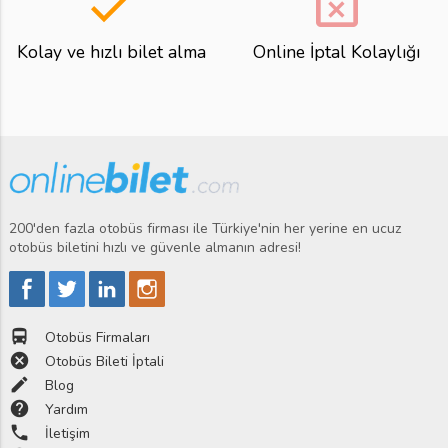
done
event_busy
Kolay ve hızlı bilet alma
Online İptal Kolaylığı
200'den fazla otobüs firması ile Türkiye'nin her yerine en ucuz
otobüs biletini hızlı ve güvenle almanın adresi!
directions_bus
Otobüs Firmaları
cancel
Otobüs Bileti İptali
edit
Blog
help
Yardım
phone
İletişim