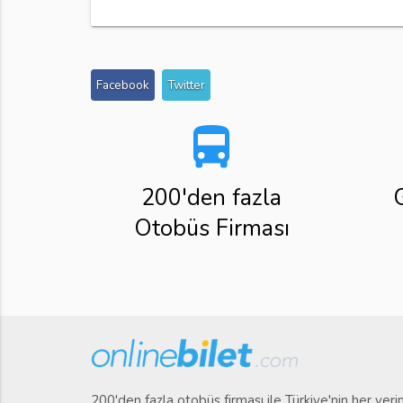
Facebook
Twitter
directions_bus
200'den fazla
Otobüs Firması
200'den fazla otobüs firması ile Türkiye'nin her yer