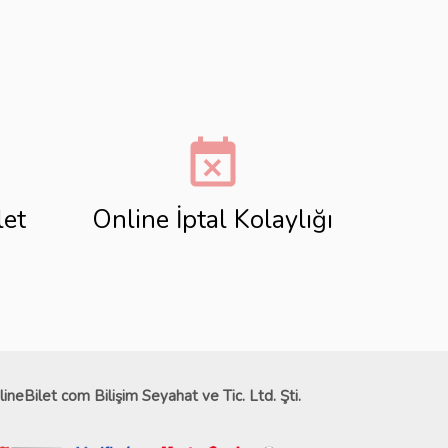
event_busy
let
Online İptal Kolaylığı
lineBilet com Bilişim Seyahat ve Tic. Ltd. Şti.