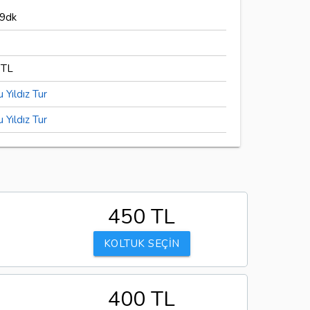
19dk
 TL
u Yıldız Tur
u Yıldız Tur
450 TL
KOLTUK SEÇİN
400 TL