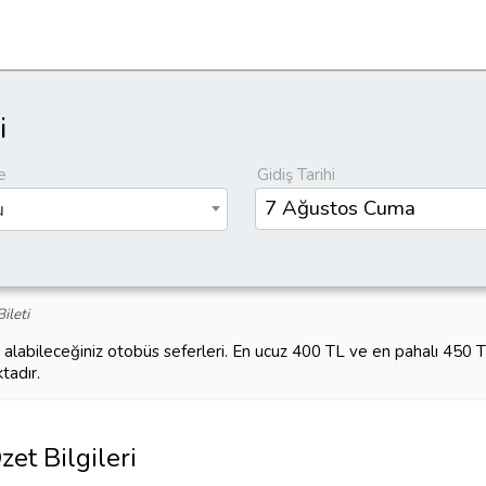
i
e
Gidiş Tarihi
u
ileti
 alabileceğiniz otobüs seferleri. En ucuz 400 TL ve en pahalı 450
tadır.
et Bilgileri