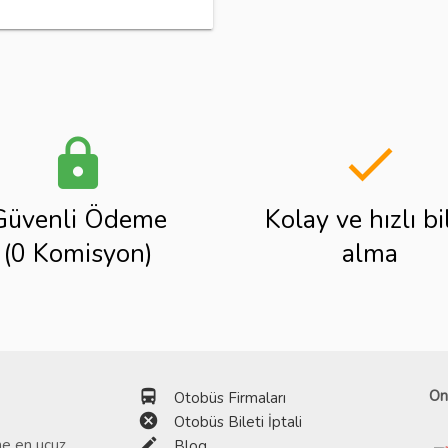
lock
done
Güvenli Ödeme
Kolay ve hızlı bi
(0 Komisyon)
alma
directions_bus
On
Otobüs Firmaları
cancel
Otobüs Bileti İptali
edit
ine en ucuz
Blog