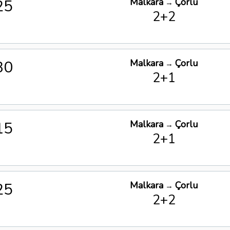
25
Malkara
Çorlu
→
2+2
30
Malkara
Çorlu
→
2+1
15
Malkara
Çorlu
→
2+1
25
Malkara
Çorlu
→
2+2