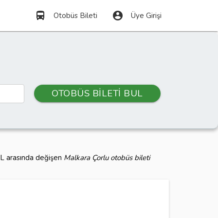
directions_bus
account_circle
Otobüs Bileti
Üye Girişi
OTOBÜS BİLETİ BUL
 TL arasında değişen
Malkara Çorlu otobüs bileti