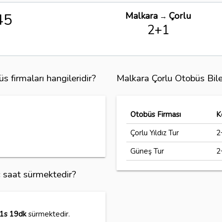
45
Malkara
Çorlu
→
2+1
s firmaları hangileridir?
Malkara Çorlu Otobüs Bile
Otobüs Firması
K
Çorlu Yıldız Tur
2
Güneş Tur
2
ç saat sürmektedir?
1s 19dk
sürmektedir.