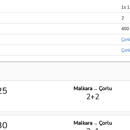
1s 
2
400
Çorl
Çorl
25
Malkara
Çorlu
→
2+2
30
Malkara
Çorlu
→