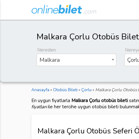
Malkara Çorlu Otobüs Bilet
Nereden
Nerey
Malkara
Çorl
Anasayfa
»
Otobüs Bileti
»
Çorlu
»
Malkara Çorlu Otobüs B
En uygun fiyatlarla
Malkara Çorlu otobüs bileti
satın
fiyatları
ile her tercihe uygun otobüs bileti bulunmak
Malkara Çorlu Otobüs Seferi Öz