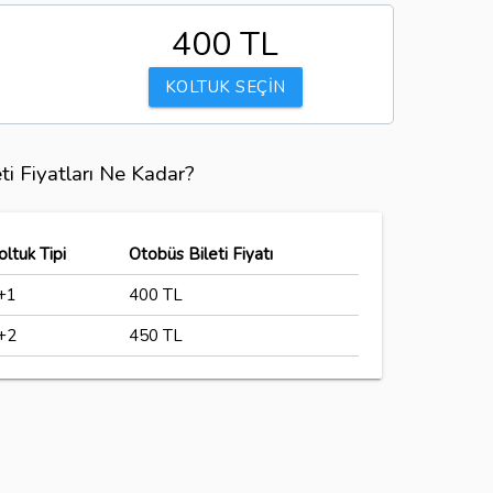
400 TL
KOLTUK SEÇİN
ti Fiyatları Ne Kadar?
oltuk Tipi
Otobüs Bileti Fiyatı
+1
400 TL
+2
450 TL