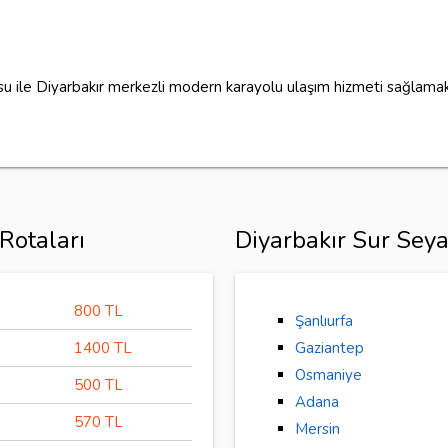
osu ile Diyarbakır merkezli modern karayolu ulaşım hizmeti sağlamak
Rotaları
Diyarbakır Sur Seya
800 TL
Şanlıurfa
1400 TL
Gaziantep
Osmaniye
500 TL
Adana
570 TL
Mersin