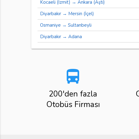
Kocaeli (İzmit) → Ankara (Aşti)
Diyarbakır → Mersin (İçel)
Osmaniye → Sultanbeyli
Diyarbakır → Adana
directions_bus
200'den fazla
Otobüs Firması