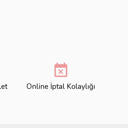
event_busy
let
Online İptal Kolaylığı