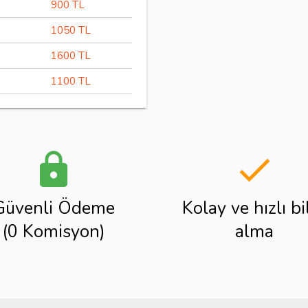
900 TL
1050 TL
1600 TL
1100 TL
lock
done
Güvenli Ödeme
Kolay ve hızlı bi
(0 Komisyon)
alma