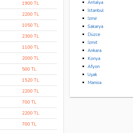
Antalya
1900 TL
İstanbul
2200 TL
İzmir
1050 TL
Sakarya
Düzce
2300 TL
İzmit
1100 TL
Ankara
2000 TL
Konya
Afyon
500 TL
Uşak
1520 TL
Manisa
2200 TL
700 TL
2200 TL
700 TL