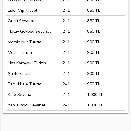
Lider Vip Travel
2+1
850 TL
Öncü Seyahat
2+1
850 TL
Hatay Gökbey Seyahat
2+1
850 TL
Mersin Nur Turizm
2+1
900 TL
Metro Turizm
2+1
900 TL
Has Karayolu Turizm
2+1
900 TL
Şanlı As Urfa
2+1
900 TL
Pamukkale Turizm
2+1
950 TL
Kale Seyahat
2+1
1.000 TL
Yeni Bingöl Seyahat
2+1
1.000 TL