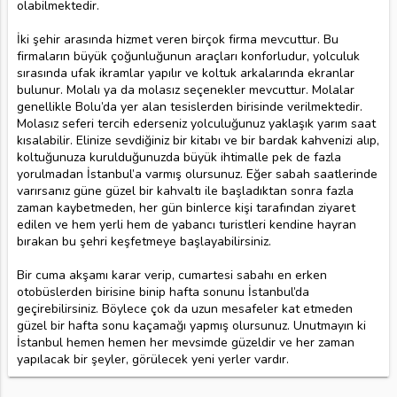
olabilmektedir.
İki şehir arasında hizmet veren birçok firma mevcuttur. Bu
firmaların büyük çoğunluğunun araçları konforludur, yolculuk
sırasında ufak ikramlar yapılır ve koltuk arkalarında ekranlar
bulunur. Molalı ya da molasız seçenekler mevcuttur. Molalar
genellikle Bolu’da yer alan tesislerden birisinde verilmektedir.
Molasız seferi tercih ederseniz yolculuğunuz yaklaşık yarım saat
kısalabilir. Elinize sevdiğiniz bir kitabı ve bir bardak kahvenizi alıp,
koltuğunuza kurulduğunuzda büyük ihtimalle pek de fazla
yorulmadan İstanbul’a varmış olursunuz. Eğer sabah saatlerinde
varırsanız güne güzel bir kahvaltı ile başladıktan sonra fazla
zaman kaybetmeden, her gün binlerce kişi tarafından ziyaret
edilen ve hem yerli hem de yabancı turistleri kendine hayran
bırakan bu şehri keşfetmeye başlayabilirsiniz.
Bir cuma akşamı karar verip, cumartesi sabahı en erken
otobüslerden birisine binip hafta sonunu İstanbul’da
geçirebilirsiniz. Böylece çok da uzun mesafeler kat etmeden
güzel bir hafta sonu kaçamağı yapmış olursunuz. Unutmayın ki
İstanbul hemen hemen her mevsimde güzeldir ve her zaman
yapılacak bir şeyler, görülecek yeni yerler vardır.