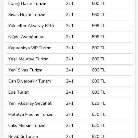
Elazığ Hazar Turizm
2+1
500 TL
Sivas Huzur Turizm
2+1
560 TL
Yükseller Aksaray Birlik
2+1
599 TL
Niğde Aydoğanlar
2+1
599 TL
Kapadokya VIP Turizm
2+1
600 TL
Yeşil Malatya Turizm
2+1
600 TL
Yeni Sivas Turizm
2+1
600 TL
Can Diyarbakır Turizm
2+1
600 TL
Ede Turizm
2+1
600 TL
Yeni Aksaray Seyahat
2+1
629 TL
Malatya Medine Turizm
2+1
630 TL
Lüks Mersin Turizm
2+1
630 TL
Beydağı Turizm
2+1
630 TL