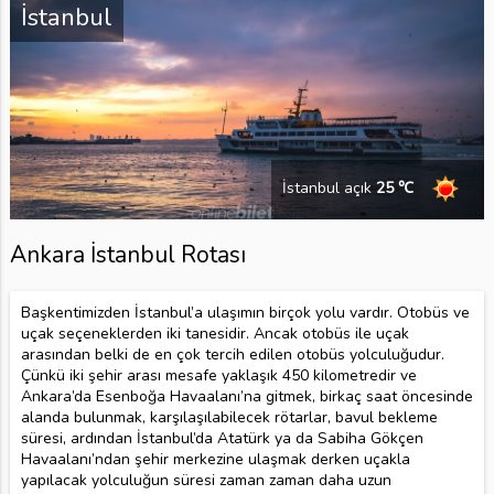
İstanbul
İstanbul açık
25 ℃
Ankara İstanbul Rotası
Başkentimizden İstanbul’a ulaşımın birçok yolu vardır. Otobüs ve
uçak seçeneklerden iki tanesidir. Ancak otobüs ile uçak
arasından belki de en çok tercih edilen otobüs yolculuğudur.
Çünkü iki şehir arası mesafe yaklaşık 450 kilometredir ve
Ankara’da Esenboğa Havaalanı’na gitmek, birkaç saat öncesinde
alanda bulunmak, karşılaşılabilecek rötarlar, bavul bekleme
süresi, ardından İstanbul’da Atatürk ya da Sabiha Gökçen
Havaalanı’ndan şehir merkezine ulaşmak derken uçakla
yapılacak yolculuğun süresi zaman zaman daha uzun