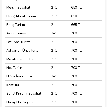
Mersin Seyahat
2+1
650 TL
Elazığ Murat Turizm
2+2
650 TL
Barış Turizm
2+1
665 TL
As 66 Turizm
2+1
700 TL
Öz Sivas Turizm
2+1
700 TL
Adıyaman Ünal Turizm
2+1
700 TL
Malatya Zafer Turizm
2+1
700 TL
Net Turizm
2+1
700 TL
Niğde İnan Turizm
2+1
700 TL
Kent Tur
2+1
700 TL
Şanal Kırşehir Seyahat
2+1
700 TL
Hatay Nur Seyahat
2+1
700 TL