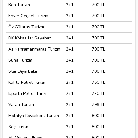
Ben Turizm
2+1
700 TL
Enver Geçgel Turizm
2+1
700 TL
Öz Gülaras Turizm
2+1
700 TL
DK Köksallar Seyahat
2+1
700 TL
As Kahramanmaraş Turizm
2+1
700 TL
Süha Turizm
2+1
700 TL
Star Diyarbakır
2+1
700 TL
Kahta Petrol Turizm
2+1
750 TL
Isparta Petrol Turizm
2+1
770 TL
Varan Turizm
2+1
799 TL
Malatya Kayısıkent Turizm
2+1
800 TL
Seç Turizm
2+1
800 TL
Ali Osman Ulusoy
2+1
800 TL