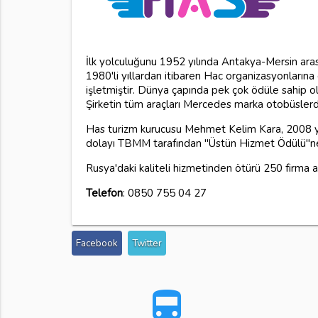
İlk yolculuğunu 1952 yılında Antakya-Mersin aras
1980'li yıllardan itibaren Hac organizasyonlarına
işletmiştir. Dünya çapında pek çok ödüle sahip ol
Şirketin tüm araçları Mercedes marka otobüsler
Has turizm kurucusu Mehmet Kelim Kara, 2008 yılı
dolayı TBMM tarafından "Üstün Hizmet Ödülü"ne
Rusya'daki kaliteli hizmetinden ötürü 250 firma a
Telefon
: 0850 755 04 27
Facebook
Twitter
directions_bus