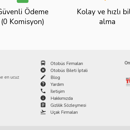
Güvenli Ödeme
Kolay ve hızlı bi
(0 Komisyon)
alma
directions_bus
On
Otobüs Firmaları
cancel
Otobüs Bileti İptali
edit
ine en ucuz
Blog
help
Yardım
phone
İletişim
info
Hakkımızda
assignment
Gizlilik Sözleşmesi
flight_takeoff
Uçak Firmaları