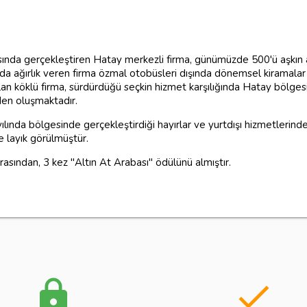
ında gerçekleştiren Hatay merkezli firma, günümüzde 500'ü aşkın ara
 da ağırlık veren firma özmal otobüsleri dışında dönemsel kiramalar
an köklü firma, sürdürdüğü seçkin hizmet karşılığında Hatay bölgesi
den oluşmaktadır.
nda bölgesinde gerçekleştirdiği hayırlar ve yurtdışı hizmetlerinde
 layık görülmüştür.
rasından, 3 kez "Altın At Arabası" ödülünü almıştır.
lock
done