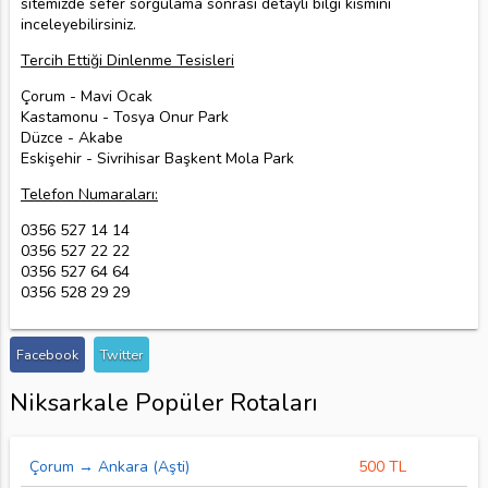
sitemizde sefer sorgulama sonrası detaylı bilgi kısmını
inceleyebilirsiniz.
Tercih Ettiği Dinlenme Tesisleri
Çorum - Mavi Ocak
Kastamonu - Tosya Onur Park
Düzce - Akabe
Eskişehir - Sivrihisar Başkent Mola Park
Telefon Numaraları:
0356 527 14 14
0356 527 22 22
0356 527 64 64
0356 528 29 29
Facebook
Twitter
Niksarkale Popüler Rotaları
Çorum → Ankara (Aşti)
500 TL