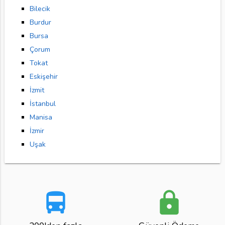
Bilecik
Burdur
Bursa
Çorum
Tokat
Eskişehir
İzmit
İstanbul
Manisa
İzmir
Uşak
directions_bus
lock