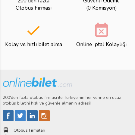
200'den fazla
Güvenli Ödeme
Otobüs Firması
(0 Komisyon)
done
event_busy
Kolay ve hızlı bilet alma
Online İptal Kolaylığı
200'den fazla otobüs firması ile Türkiye'nin her yerine en ucuz
otobüs biletini hızlı ve güvenle almanın adresi!
directions_bus
Otobüs Firmaları