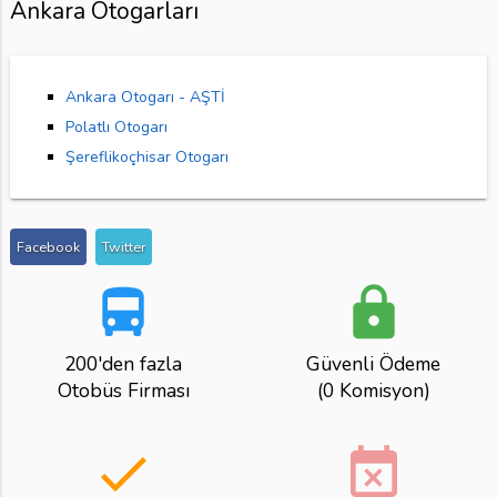
Ankara Otogarları
Ankara Otogarı - AŞTİ
Polatlı Otogarı
Şereflikoçhisar Otogarı
Facebook
Twitter
directions_bus
lock
200'den fazla
Güvenli Ödeme
Otobüs Firması
(0 Komisyon)
done
event_busy