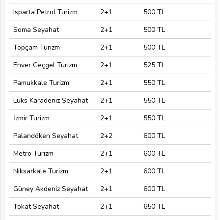
Isparta Petrol Turizm
2+1
500 TL
Soma Seyahat
2+1
500 TL
Topçam Turizm
2+1
500 TL
Enver Geçgel Turizm
2+1
525 TL
Pamukkale Turizm
2+1
550 TL
Lüks Karadeniz Seyahat
2+1
550 TL
İzmir Turizm
2+1
550 TL
Palandöken Seyahat
2+2
600 TL
Metro Turizm
2+1
600 TL
Niksarkale Turizm
2+1
600 TL
Güney Akdeniz Seyahat
2+1
600 TL
Tokat Seyahat
2+1
650 TL