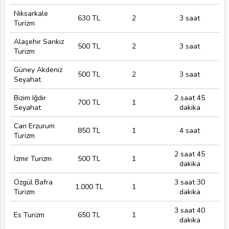
Niksarkale
630 TL
2
3 saat
Turizm
Alaşehir Sarıkız
500 TL
2
3 saat
Turizm
Güney Akdeniz
500 TL
2
3 saat
Seyahat
Bizim Iğdır
2 saat 45
700 TL
1
Seyahat
dakika
Can Erzurum
850 TL
1
4 saat
Turizm
2 saat 45
İzmir Turizm
500 TL
1
dakika
Özgül Bafra
3 saat 30
1.000 TL
1
Turizm
dakika
3 saat 40
Es Turizm
650 TL
1
dakika