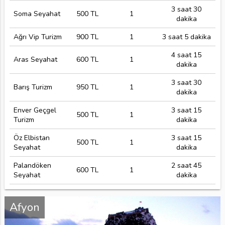
3 saat 30
Soma Seyahat
500 TL
1
dakika
Ağrı Vip Turizm
900 TL
1
3 saat 5 dakika
4 saat 15
Aras Seyahat
600 TL
1
dakika
3 saat 30
Barış Turizm
950 TL
1
dakika
Enver Geçgel
3 saat 15
500 TL
1
Turizm
dakika
Öz Elbistan
3 saat 15
500 TL
1
Seyahat
dakika
Palandöken
2 saat 45
600 TL
1
Seyahat
dakika
Afyon