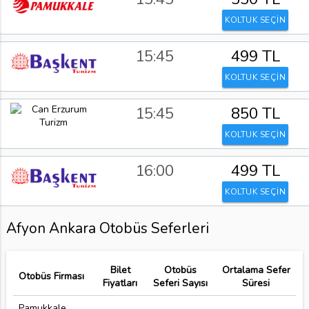
KOLTUK SEÇİN
15:45
499 TL
KOLTUK SEÇİN
15:45
850 TL
KOLTUK SEÇİN
16:00
499 TL
KOLTUK SEÇİN
Afyon Ankara Otobüs Seferleri
Bilet
Otobüs
Ortalama Sefer
Otobüs Firması
Fiyatları
Seferi Sayısı
Süresi
Pamukkale