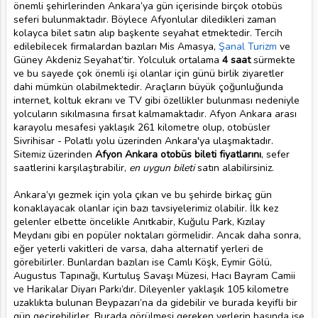
önemli şehirlerinden Ankara’ya gün içerisinde birçok otobüs
seferi bulunmaktadır. Böylece Afyonlular diledikleri zaman
kolayca bilet satın alıp başkente seyahat etmektedir. Tercih
edilebilecek firmalardan bazıları Mis Amasya,
Şanal Turizm
ve
Güney Akdeniz Seyahat’tir. Yolculuk ortalama
4 saat
sürmekte
ve bu sayede çok önemli işi olanlar için günü birlik ziyaretler
dahi mümkün olabilmektedir. Araçların büyük çoğunluğunda
internet, koltuk ekranı ve TV gibi özellikler bulunması nedeniyle
yolcuların sıkılmasına fırsat kalmamaktadır. Afyon Ankara arası
karayolu mesafesi yaklaşık 261 kilometre olup, otobüsler
Sivrihisar - Polatlı yolu üzerinden Ankara'ya ulaşmaktadır.
Sitemiz üzerinden
Afyon Ankara otobüs bileti fiyatlarını
, sefer
saatlerini karşılaştırabilir,
en uygun bileti
satın alabilirsiniz.
Ankara’yı gezmek için yola çıkan ve bu şehirde birkaç gün
konaklayacak olanlar için bazı tavsiyelerimiz olabilir. İlk kez
gelenler elbette öncelikle Anıtkabir, Kuğulu Park, Kızılay
Meydanı gibi en popüler noktaları görmelidir. Ancak daha sonra,
eğer yeterli vakitleri de varsa, daha alternatif yerleri de
görebilirler. Bunlardan bazıları ise Camlı Köşk, Eymir Gölü,
Augustus Tapınağı, Kurtuluş Savaşı Müzesi, Hacı Bayram Camii
ve Harikalar Diyarı Parkı’dır. Dileyenler yaklaşık 105 kilometre
uzaklıkta bulunan Beypazarı’na da gidebilir ve burada keyifli bir
gün geçirebilirler. Burada görülmesi gereken yerlerin başında ise