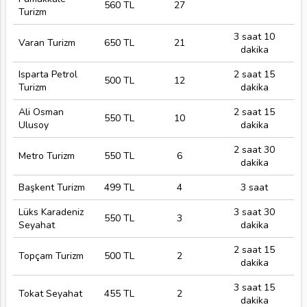
560 TL
27
Turizm
3 saat 10
Varan Turizm
650 TL
21
dakika
Isparta Petrol
2 saat 15
500 TL
12
Turizm
dakika
Ali Osman
2 saat 15
550 TL
10
Ulusoy
dakika
2 saat 30
Metro Turizm
550 TL
6
dakika
Başkent Turizm
499 TL
4
3 saat
Lüks Karadeniz
3 saat 30
550 TL
3
Seyahat
dakika
2 saat 15
Topçam Turizm
500 TL
2
dakika
3 saat 15
Tokat Seyahat
455 TL
2
dakika