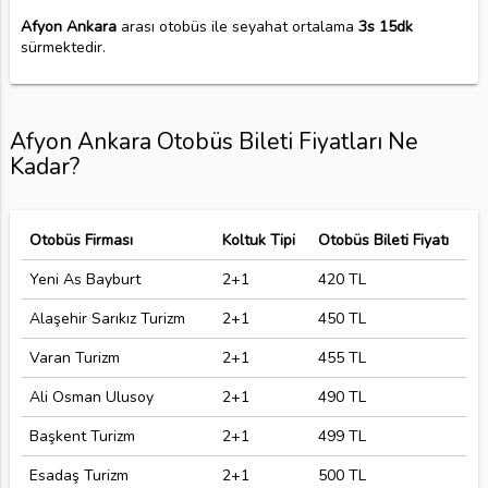
Afyon Ankara
arası otobüs ile seyahat ortalama
3s 15dk
sürmektedir.
Afyon Ankara Otobüs Bileti Fiyatları Ne
Kadar?
Otobüs Firması
Koltuk Tipi
Otobüs Bileti Fiyatı
Yeni As Bayburt
2+1
420 TL
Alaşehir Sarıkız Turizm
2+1
450 TL
Varan Turizm
2+1
455 TL
Ali Osman Ulusoy
2+1
490 TL
Başkent Turizm
2+1
499 TL
Esadaş Turizm
2+1
500 TL