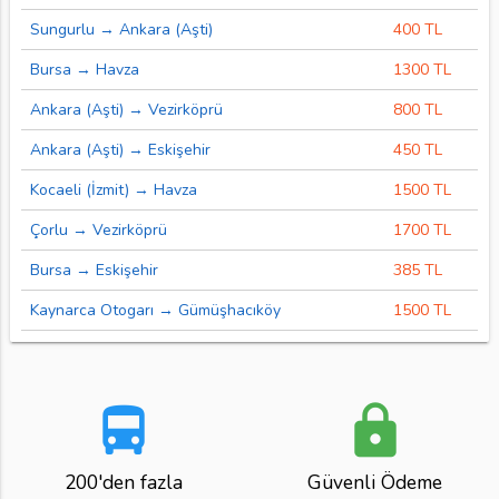
Sungurlu → Ankara (Aşti)
400 TL
Bursa → Havza
1300 TL
Ankara (Aşti) → Vezirköprü
800 TL
Ankara (Aşti) → Eskişehir
450 TL
Kocaeli (İzmit) → Havza
1500 TL
Çorlu → Vezirköprü
1700 TL
Bursa → Eskişehir
385 TL
Kaynarca Otogarı → Gümüşhacıköy
1500 TL
directions_bus
lock
200'den fazla
Güvenli Ödeme