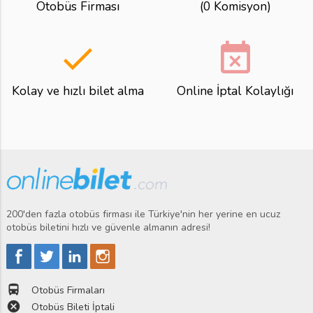
Otobüs Firması
(0 Komisyon)
done
event_busy
Kolay ve hızlı bilet alma
Online İptal Kolaylığı
200'den fazla otobüs firması ile Türkiye'nin her yerine en ucuz
otobüs biletini hızlı ve güvenle almanın adresi!
directions_bus
Otobüs Firmaları
cancel
Otobüs Bileti İptali