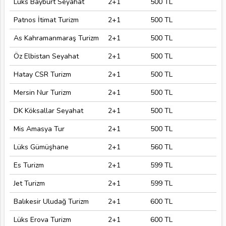
Lüks Bayburt Seyahat
2+1
500 TL
Patnos İtimat Turizm
2+1
500 TL
As Kahramanmaraş Turizm
2+1
500 TL
Öz Elbistan Seyahat
2+1
500 TL
Hatay CSR Turizm
2+1
500 TL
Mersin Nur Turizm
2+1
500 TL
DK Köksallar Seyahat
2+1
500 TL
Mis Amasya Tur
2+1
500 TL
Lüks Gümüşhane
2+1
560 TL
Es Turizm
2+1
599 TL
Jet Turizm
2+1
599 TL
Balıkesir Uludağ Turizm
2+1
600 TL
Lüks Erova Turizm
2+1
600 TL