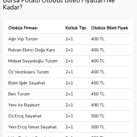
Bursa Polatlı Otobüs Bileti Fiyatları Ne
Kadar?
Otobüs Firması
Koltuk Tipi
Otobüs Bileti Fiyatı
Ağrı Vip Turizm
2+1
400 TL
Rıdvan Ekinci Doğu Kars
2+1
400 TL
Midyat Seyyidoğlu Turizm
2+1
400 TL
Öz Vezirköprü Turizm
2+1
400 TL
Bizim Iğdır Seyahat
2+1
450 TL
Ben Turizm
2+1
450 TL
Yeni As Bayburt
2+1
490 TL
Öz Erciş Seyahat
2+1
500 TL
Yeni Erciş İtimat Seyahat
2+1
500 TL