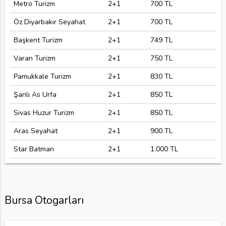
Metro Turizm
2+1
700 TL
Öz Diyarbakır Seyahat
2+1
700 TL
Başkent Turizm
2+1
749 TL
Varan Turizm
2+1
750 TL
Pamukkale Turizm
2+1
830 TL
Şanlı As Urfa
2+1
850 TL
Sivas Huzur Turizm
2+1
850 TL
Aras Seyahat
2+1
900 TL
Star Batman
2+1
1.000 TL
Bursa Otogarları