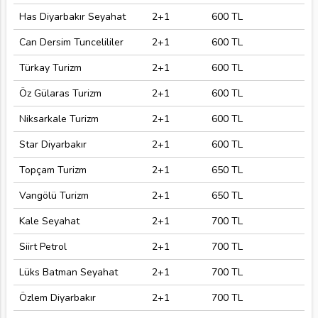
Has Diyarbakır Seyahat
2+1
600 TL
Can Dersim Tuncelililer
2+1
600 TL
Türkay Turizm
2+1
600 TL
Öz Gülaras Turizm
2+1
600 TL
Niksarkale Turizm
2+1
600 TL
Star Diyarbakır
2+1
600 TL
Topçam Turizm
2+1
650 TL
Vangölü Turizm
2+1
650 TL
Kale Seyahat
2+1
700 TL
Siirt Petrol
2+1
700 TL
Lüks Batman Seyahat
2+1
700 TL
Özlem Diyarbakır
2+1
700 TL