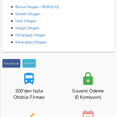
Bursa Otogarı - BURULAŞ
Gemlik Otogarı
İznik Otogarı
İnegöl Otogarı
Orhangazi Otogar
Karacabey Otogarı
Facebook
Twitter
directions_bus
lock
200'den fazla
Güvenli Ödeme
Otobüs Firması
(0 Komisyon)
done
event_busy