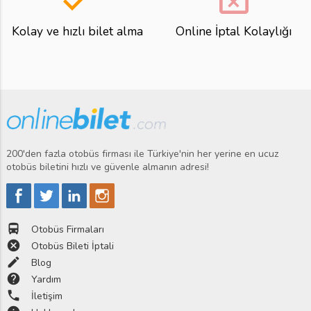
Kolay ve hızlı bilet alma
Online İptal Kolaylığı
200'den fazla otobüs firması ile Türkiye'nin her yerine en ucuz
otobüs biletini hızlı ve güvenle almanın adresi!
directions_bus
Otobüs Firmaları
cancel
Otobüs Bileti İptali
edit
Blog
help
Yardım
phone
İletişim