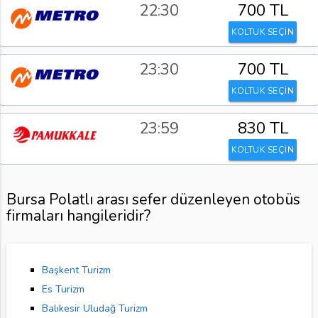
22:30
700 TL
KOLTUK SEÇİN
23:30
700 TL
KOLTUK SEÇİN
23:59
830 TL
KOLTUK SEÇİN
Bursa Polatlı arası sefer düzenleyen otobüs
firmaları hangileridir?
Başkent Turizm
Es Turizm
Balıkesir Uludağ Turizm