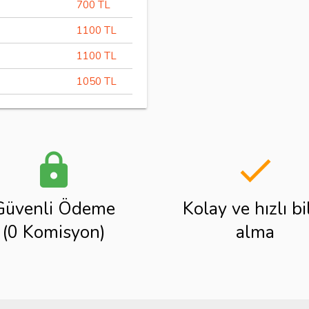
700 TL
1100 TL
1100 TL
1050 TL
lock
done
Güvenli Ödeme
Kolay ve hızlı bi
(0 Komisyon)
alma