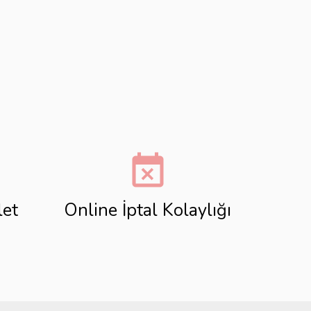
event_busy
let
Online İptal Kolaylığı