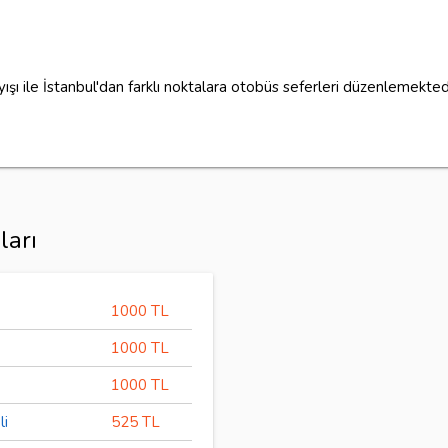
ayışı ile İstanbul'dan farklı noktalara otobüs seferleri düzenlemekted
ları
1000 TL
1000 TL
1000 TL
li
525 TL