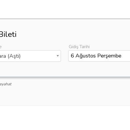
ileti
e
Gidiş Tarihi
ra (Aşti)
eyahat