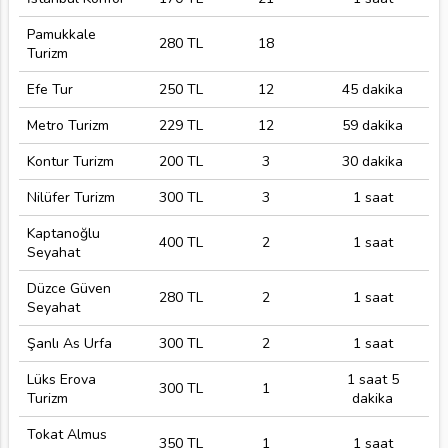
Pamukkale
280 TL
18
Turizm
Efe Tur
250 TL
12
45 dakika
Metro Turizm
229 TL
12
59 dakika
Kontur Turizm
200 TL
3
30 dakika
Nilüfer Turizm
300 TL
3
1 saat
Kaptanoğlu
400 TL
2
1 saat
Seyahat
Düzce Güven
280 TL
2
1 saat
Seyahat
Şanlı As Urfa
300 TL
2
1 saat
Lüks Erova
1 saat 5
300 TL
1
Turizm
dakika
Tokat Almus
350 TL
1
1 saat