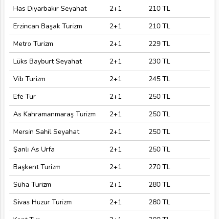
Has Diyarbakır Seyahat
2+1
210 TL
Erzincan Başak Turizm
2+1
210 TL
Metro Turizm
2+1
229 TL
Lüks Bayburt Seyahat
2+1
230 TL
Vib Turizm
2+1
245 TL
Efe Tur
2+1
250 TL
As Kahramanmaraş Turizm
2+1
250 TL
Mersin Sahil Seyahat
2+1
250 TL
Şanlı As Urfa
2+1
250 TL
Başkent Turizm
2+1
270 TL
Süha Turizm
2+1
280 TL
Sivas Huzur Turizm
2+1
280 TL