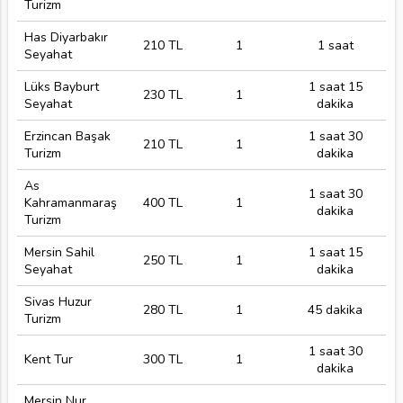
Turizm
Has Diyarbakır
210 TL
1
1 saat
Seyahat
Lüks Bayburt
1 saat 15
230 TL
1
Seyahat
dakika
Erzincan Başak
1 saat 30
210 TL
1
Turizm
dakika
As
1 saat 30
Kahramanmaraş
400 TL
1
dakika
Turizm
Mersin Sahil
1 saat 15
250 TL
1
Seyahat
dakika
Sivas Huzur
280 TL
1
45 dakika
Turizm
1 saat 30
Kent Tur
300 TL
1
dakika
Mersin Nur