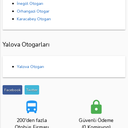
İnegöl Otogarı
Orhangazi Otogar
Karacabey Otogarı
Yalova Otogarları
Yalova Otogarı
Facebook
Twitter
directions_bus
lock
200'den fazla
Güvenli Ödeme
Otobüs Firması
(0 Komisyon)