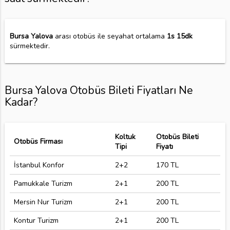
Bursa Yalova
arası otobüs ile seyahat ortalama
1s 15dk
sürmektedir.
Bursa Yalova Otobüs Bileti Fiyatları Ne
Kadar?
Koltuk
Otobüs Bileti
Otobüs Firması
Tipi
Fiyatı
İstanbul Konfor
2+2
170 TL
Pamukkale Turizm
2+1
200 TL
Mersin Nur Turizm
2+1
200 TL
Kontur Turizm
2+1
200 TL