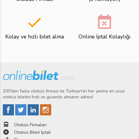
done
event_busy
Kolay ve hızlı bilet alma
Online İptal Kolaylığı
200'den fazla otobüs firması ile Türkiye'nin her yerine en ucuz
otobüs biletini hızlı ve güvenle almanın adresi!
directions_bus
Otobüs Firmaları
cancel
Otobüs Bileti İptali