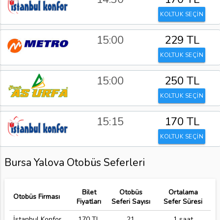
KOLTUK SEÇİN
15:00
229 TL
KOLTUK SEÇİN
15:00
250 TL
KOLTUK SEÇİN
15:15
170 TL
KOLTUK SEÇİN
Bursa Yalova Otobüs Seferleri
Bilet
Otobüs
Ortalama
Otobüs Firması
Fiyatları
Seferi Sayısı
Sefer Süresi
İstanbul Konfor
170 TL
21
1 saat