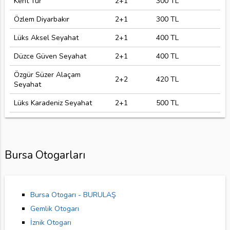
Kent Tur
2+1
300 TL
Özlem Diyarbakır
2+1
300 TL
Lüks Aksel Seyahat
2+1
400 TL
Düzce Güven Seyahat
2+1
400 TL
Özgür Süzer Alaçam
2+2
420 TL
Seyahat
Lüks Karadeniz Seyahat
2+1
500 TL
Bursa Otogarları
Bursa Otogarı - BURULAŞ
Gemlik Otogarı
İznik Otogarı