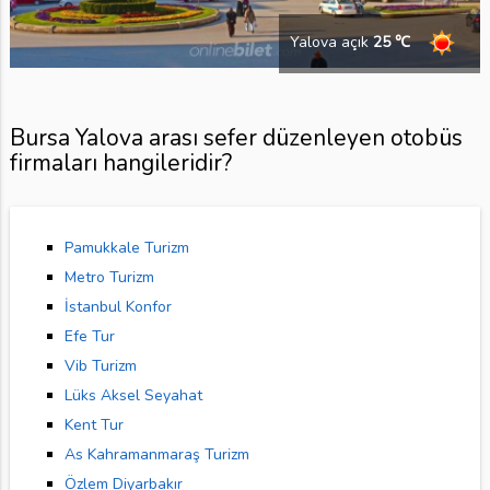
Yalova açık
25 ℃
Bursa Yalova arası sefer düzenleyen otobüs
firmaları hangileridir?
Pamukkale Turizm
Metro Turizm
İstanbul Konfor
Efe Tur
Vib Turizm
Lüks Aksel Seyahat
Kent Tur
As Kahramanmaraş Turizm
Özlem Diyarbakır