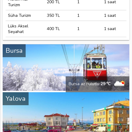
200 TL
1
1 saat
Turizm
Süha Turizm
350 TL
1
1 saat
Lüks Aksel
400 TL
1
1 saat
Seyahat
Bursa
Bursa az bulutlu
29 ℃
Yalova