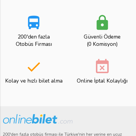
directions_bus
lock
200'den fazla
Güvenli Ödeme
Otobüs Firması
(0 Komisyon)
done
event_busy
Kolay ve hızlı bilet alma
Online İptal Kolaylığı
200'den fazla otobüs firması ile Türkiye'nin her yerine en ucuz