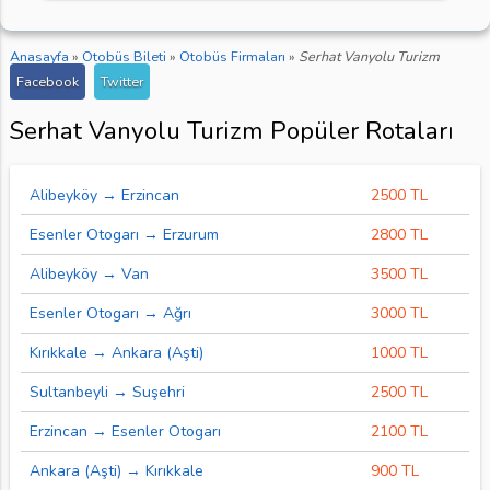
Anasayfa
»
Otobüs Bileti
»
Otobüs Firmaları
»
Serhat Vanyolu Turizm
Facebook
Twitter
Serhat Vanyolu Turizm Popüler Rotaları
Alibeyköy → Erzincan
2500 TL
Esenler Otogarı → Erzurum
2800 TL
Alibeyköy → Van
3500 TL
Esenler Otogarı → Ağrı
3000 TL
Kırıkkale → Ankara (Aşti)
1000 TL
Sultanbeyli → Suşehri
2500 TL
Erzincan → Esenler Otogarı
2100 TL
Ankara (Aşti) → Kırıkkale
900 TL