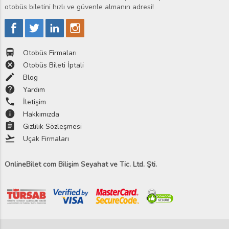
otobüs biletini hızlı ve güvenle almanın adresi!
directions_bus
Otobüs Firmaları
cancel
Otobüs Bileti İptali
edit
Blog
help
Yardım
phone
İletişim
info
Hakkımızda
assignment
Gizlilik Sözleşmesi
flight_takeoff
Uçak Firmaları
OnlineBilet com Bilişim Seyahat ve Tic. Ltd. Şti.