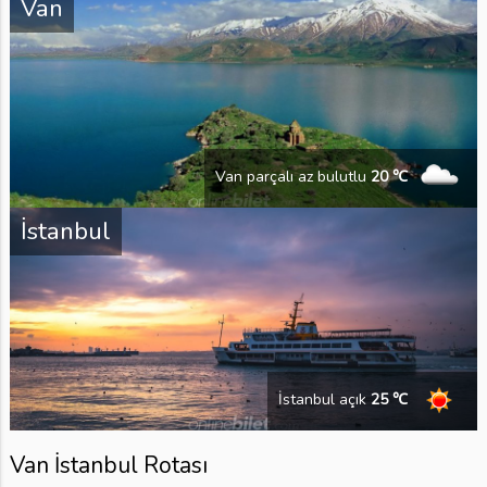
Van
Van parçalı az bulutlu
20 ℃
İstanbul
İstanbul açık
25 ℃
Van İstanbul Rotası