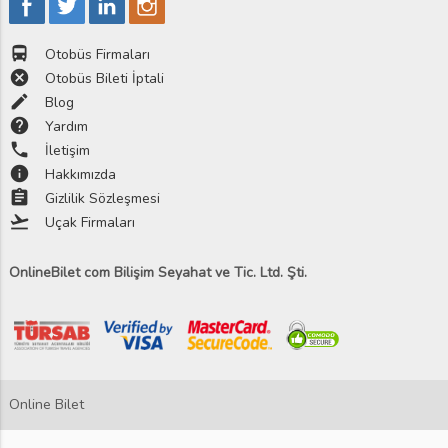
directions_bus
Otobüs Firmaları
cancel
Otobüs Bileti İptali
edit
Blog
help
Yardım
phone
İletişim
info
Hakkımızda
assignment
Gizlilik Sözleşmesi
flight_takeoff
Uçak Firmaları
OnlineBilet com Bilişim Seyahat ve Tic. Ltd. Şti.
Online Bilet