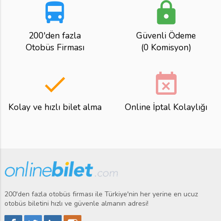
directions_bus
lock
200'den fazla
Güvenli Ödeme
Otobüs Firması
(0 Komisyon)
done
event_busy
Kolay ve hızlı bilet alma
Online İptal Kolaylığı
200'den fazla otobüs firması ile Türkiye'nin her yerine en ucuz
otobüs biletini hızlı ve güvenle almanın adresi!