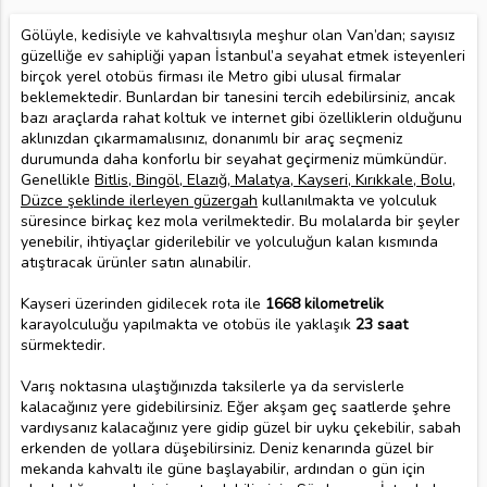
Gölüyle, kedisiyle ve kahvaltısıyla meşhur olan Van’dan; sayısız
güzelliğe ev sahipliği yapan İstanbul’a seyahat etmek isteyenleri
birçok yerel otobüs firması ile Metro gibi ulusal firmalar
beklemektedir. Bunlardan bir tanesini tercih edebilirsiniz, ancak
bazı araçlarda rahat koltuk ve internet gibi özelliklerin olduğunu
aklınızdan çıkarmamalısınız, donanımlı bir araç seçmeniz
durumunda daha konforlu bir seyahat geçirmeniz mümkündür.
Genellikle
Bitlis, Bingöl, Elazığ, Malatya, Kayseri, Kırıkkale, Bolu,
Düzce şeklinde ilerleyen güzergah
kullanılmakta ve yolculuk
süresince birkaç kez mola verilmektedir. Bu molalarda bir şeyler
yenebilir, ihtiyaçlar giderilebilir ve yolculuğun kalan kısmında
atıştıracak ürünler satın alınabilir.
Kayseri üzerinden gidilecek rota ile
1668 kilometrelik
karayolculuğu yapılmakta ve otobüs ile yaklaşık
23 saat
sürmektedir.
Varış noktasına ulaştığınızda taksilerle ya da servislerle
kalacağınız yere gidebilirsiniz. Eğer akşam geç saatlerde şehre
vardıysanız kalacağınız yere gidip güzel bir uyku çekebilir, sabah
erkenden de yollara düşebilirsiniz. Deniz kenarında güzel bir
mekanda kahvaltı ile güne başlayabilir, ardından o gün için