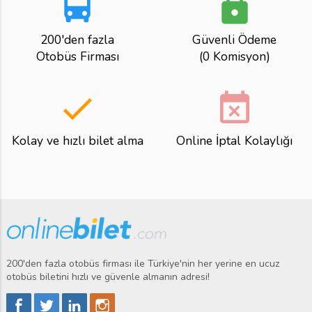
directions_bus
lock
200'den fazla
Güvenli Ödeme
Otobüs Firması
(0 Komisyon)
done
event_busy
Kolay ve hızlı bilet alma
Online İptal Kolaylığı
200'den fazla otobüs firması ile Türkiye'nin her yerine en ucuz
otobüs biletini hızlı ve güvenle almanın adresi!