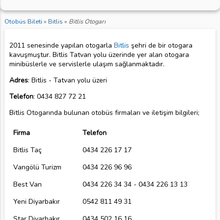
Otobüs Bileti
»
Bitlis
»
Bitlis Otogarı
2011 senesinde yapılan otogarla
Bitlis
şehri de bir otogara
kavuşmuştur. Bitlis Tatvan yolu üzerinde yer alan otogara
minibüslerle ve servislerle ulaşım sağlanmaktadır.
Adres
: Bitlis - Tatvan yolu üzeri
Telefon
: 0434 827 72 21
Bitlis Otogarında bulunan otobüs firmaları ve iletişim bilgileri;
Firma
Telefon
Bitlis Taç
0434 226 17 17
Vangölü Turizm
0434 226 96 96
Best Van
0434 226 34 34 - 0434 226 13 13
Yeni Diyarbakır
0542 811 49 31
Star Diyarbakır
0434 502 16 16