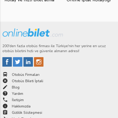
200'den fazla otobüs firması ile Türkiye'nin her yerine en ucuz
otobüs biletini hızlı ve güvenle almanın adresi!
directions_bus
Otobüs Firmaları
cancel
Otobüs Bileti İptali
edit
Blog
help
Yardım
phone
İletişim
info
Hakkımızda
assignment
Gizlilik Sözleşmesi