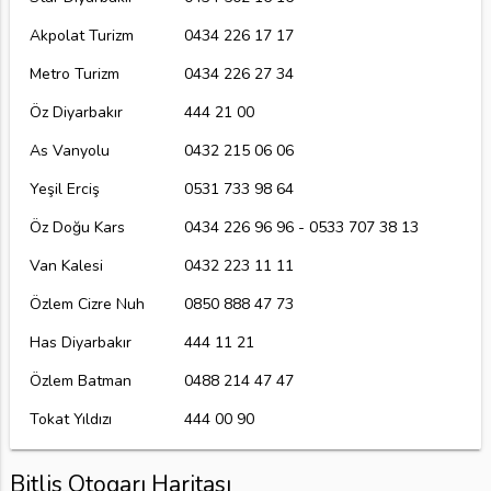
Akpolat Turizm
0434 226 17 17
Metro Turizm
0434 226 27 34
Öz Diyarbakır
444 21 00
As Vanyolu
0432 215 06 06
Yeşil Erciş
0531 733 98 64
Öz Doğu Kars
0434 226 96 96 - 0533 707 38 13
Van Kalesi
0432 223 11 11
Özlem Cizre Nuh
0850 888 47 73
Has Diyarbakır
444 11 21
Özlem Batman
0488 214 47 47
Tokat Yıldızı
444 00 90
Bitlis Otogarı Haritası