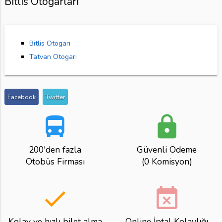
Bitlis Otogarları
Bitlis Otogarı
Tatvan Otogarı
Facebook
Twitter
directions_bus
lock
200'den fazla
Güvenli Ödeme
Otobüs Firması
(0 Komisyon)
done
event_busy
Kolay ve hızlı bilet alma
Online İptal Kolaylığı