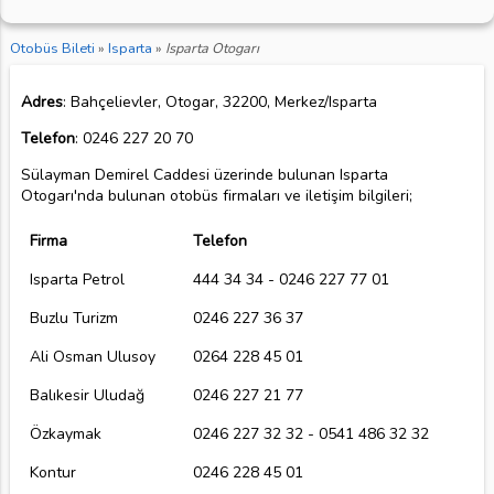
Otobüs Bileti
»
Isparta
»
Isparta Otogarı
Adres
: Bahçelievler, Otogar, 32200, Merkez/Isparta
Telefon
: 0246 227 20 70
Sülayman Demirel Caddesi üzerinde bulunan Isparta
Otogarı'nda bulunan otobüs firmaları ve iletişim bilgileri;
Firma
Telefon
Isparta Petrol
444 34 34 - 0246 227 77 01
Buzlu Turizm
0246 227 36 37
Ali Osman Ulusoy
0264 228 45 01
Balıkesir Uludağ
0246 227 21 77
Özkaymak
0246 227 32 32 - 0541 486 32 32
Kontur
0246 228 45 01