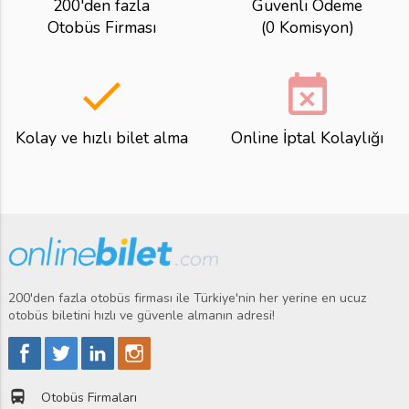
200'den fazla
Güvenli Ödeme
Otobüs Firması
(0 Komisyon)
done
event_busy
Kolay ve hızlı bilet alma
Online İptal Kolaylığı
200'den fazla otobüs firması ile Türkiye'nin her yerine en ucuz
otobüs biletini hızlı ve güvenle almanın adresi!
directions_bus
Otobüs Firmaları