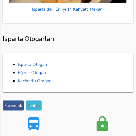
Isparta'daki En İyi 14 Kahvaltı Mekanı
Isparta Otogarları
Isparta Otogarı
Eğirdir Otogarı
Keçiborlu Otogarı
Facebook
Twitter
directions_bus
lock