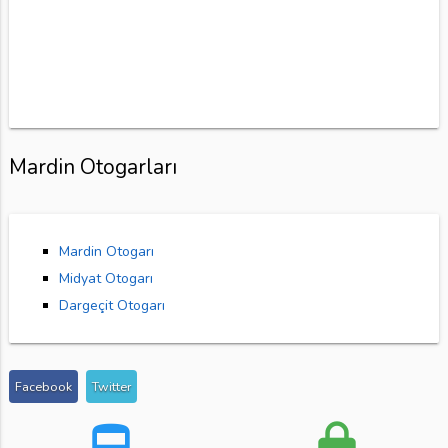
Mardin Otogarları
Mardin Otogarı
Midyat Otogarı
Dargeçit Otogarı
Facebook
Twitter
directions_bus
lock