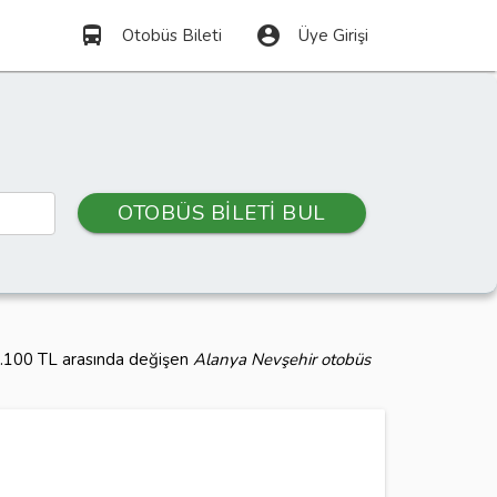
directions_bus
account_circle
Otobüs Bileti
Üye Girişi
OTOBÜS BİLETİ BUL
 1.100 TL arasında değişen
Alanya Nevşehir otobüs