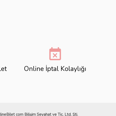
event_busy
let
Online İptal Kolaylığı
lineBilet com Bilişim Seyahat ve Tic. Ltd. Şti.