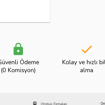
lock
done
Güvenli Ödeme
Kolay ve hızlı bi
(0 Komisyon)
alma
directions_bus
On
Otobüs Firmaları