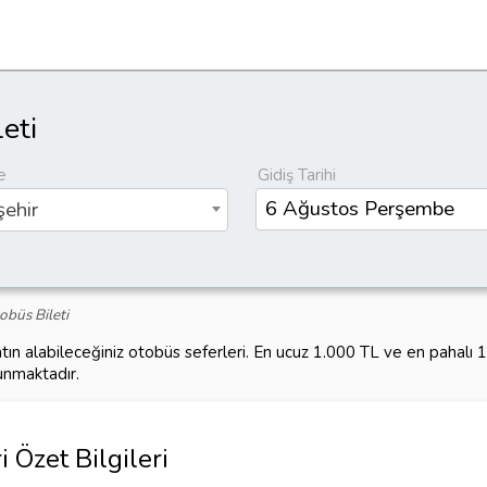
eti
e
Gidiş Tarihi
ehir
obüs Bileti
tın alabileceğiniz otobüs seferleri. En ucuz 1.000 TL ve en pahalı
unmaktadır.
 Özet Bilgileri