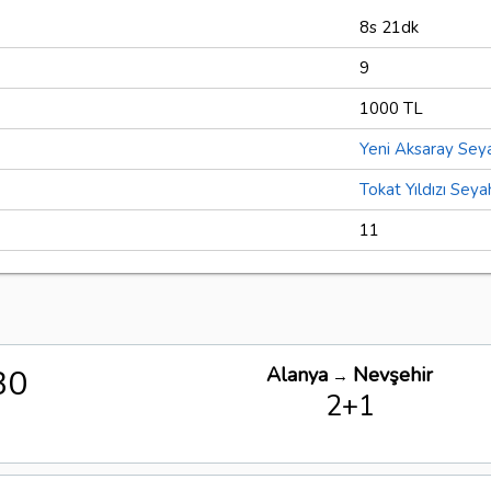
8s 21dk
9
1000 TL
Yeni Aksaray Sey
Tokat Yıldızı Seya
11
30
Alanya
Nevşehir
→
2+1