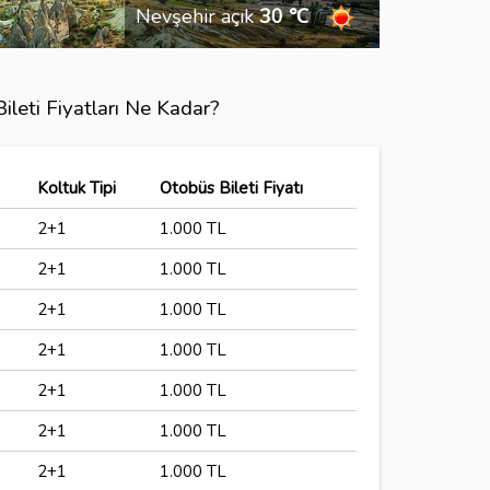
Nevşehir açık
30 ℃
leti Fiyatları Ne Kadar?
Koltuk Tipi
Otobüs Bileti Fiyatı
2+1
1.000 TL
2+1
1.000 TL
2+1
1.000 TL
2+1
1.000 TL
2+1
1.000 TL
2+1
1.000 TL
2+1
1.000 TL