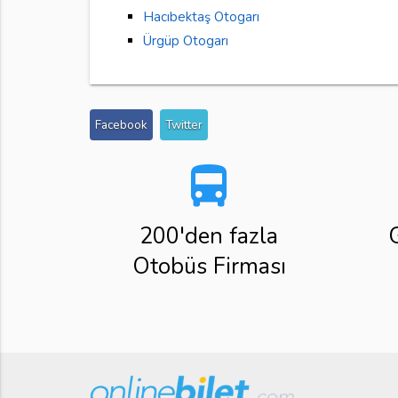
Hacıbektaş Otogarı
Ürgüp Otogarı
Facebook
Twitter
directions_bus
200'den fazla
Otobüs Firması