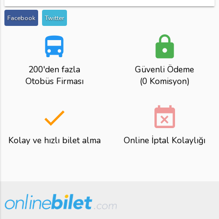
Facebook
Twitter
directions_bus
lock
200'den fazla
Güvenli Ödeme
Otobüs Firması
(0 Komisyon)
done
event_busy
Kolay ve hızlı bilet alma
Online İptal Kolaylığı