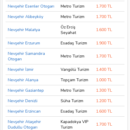
Nevşehir Esenler Otogarı
Metro Turizm
1.700 TL
Nevşehir Alibeyköy
Metro Turizm
1.700 TL
Öz Erciş
Nevşehir Malatya
1.600 TL
Seyahat
Nevşehir Erzurum
Esadaş Turizm
1.900 TL
Nevşehir Samandıra
Metro Turizm
1.700 TL
Otogarı
Nevşehir İzmir
Vangölü Turizm
1.400 TL
Nevşehir Alanya
Topçam Turizm
1.000 TL
Nevşehir Gaziantep
Metro Turizm
1.300 TL
Nevşehir Denizli
Süha Turizm
1.200 TL
Nevşehir Erzincan
Esadaş Turizm
1.600 TL
Nevşehir Ataşehir
Kapadokya VIP
1.700 TL
Dudullu Otogarı
Turizm