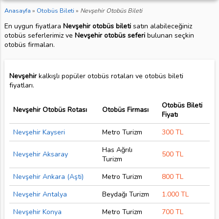
Anasayfa
»
Otobüs Bileti
»
Nevşehir Otobüs Bileti
En uygun fiyatlara
Nevşehir otobüs bileti
satın alabileceğiniz
otobüs seferlerimiz ve
Nevşehir otobüs seferi
bulunan seçkin
otobüs firmaları.
Nevşehir
kalkışlı popüler otobüs rotaları ve otobüs bileti
fiyatları.
Otobüs Bileti
Nevşehir Otobüs Rotası
Otobüs Firması
Fiyatı
Nevşehir Kayseri
Metro Turizm
300 TL
Has Ağrılı
Nevşehir Aksaray
500 TL
Turizm
Nevşehir Ankara (Aşti)
Metro Turizm
800 TL
Nevşehir Antalya
Beydağı Turizm
1.000 TL
Nevşehir Konya
Metro Turizm
700 TL