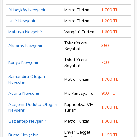
Alibeyköy Nevşehir
Metro Turizm
1.700 TL
İzmir Nevşehir
Metro Turizm
1.200 TL
Malatya Nevşehir
Vangölü Turizm
1.600 TL
Tokat Yıldızı
Aksaray Nevşehir
350 TL
Seyahat
Tokat Yıldızı
Konya Nevşehir
700 TL
Seyahat
Samandıra Otogarı
Metro Turizm
1.700 TL
Nevşehir
Adana Nevşehir
Mis Amasya Tur
900 TL
Ataşehir Dudullu Otogarı
Kapadokya VIP
1.700 TL
Nevşehir
Turizm
Gaziantep Nevşehir
Metro Turizm
1.300 TL
Enver Geçgel
Bursa Nevşehir
1.150 TL