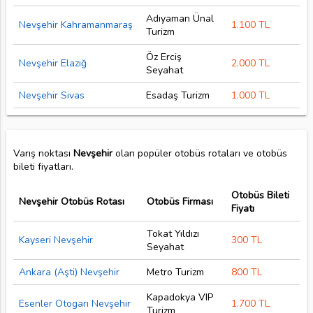
Adıyaman Ünal
Nevşehir Kahramanmaraş
1.100 TL
Turizm
Öz Erciş
Nevşehir Elazığ
2.000 TL
Seyahat
Nevşehir Sivas
Esadaş Turizm
1.000 TL
Varış noktası
Nevşehir
olan popüler otobüs rotaları ve otobüs
bileti fiyatları.
Otobüs Bileti
Nevşehir Otobüs Rotası
Otobüs Firması
Fiyatı
Tokat Yıldızı
Kayseri Nevşehir
300 TL
Seyahat
Ankara (Aşti) Nevşehir
Metro Turizm
800 TL
Kapadokya VIP
Esenler Otogarı Nevşehir
1.700 TL
Turizm