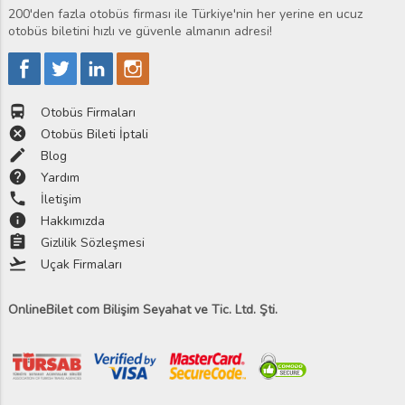
200'den fazla otobüs firması ile Türkiye'nin her yerine en ucuz
otobüs biletini hızlı ve güvenle almanın adresi!
directions_bus
Otobüs Firmaları
cancel
Otobüs Bileti İptali
edit
Blog
help
Yardım
phone
İletişim
info
Hakkımızda
assignment
Gizlilik Sözleşmesi
flight_takeoff
Uçak Firmaları
OnlineBilet com Bilişim Seyahat ve Tic. Ltd. Şti.