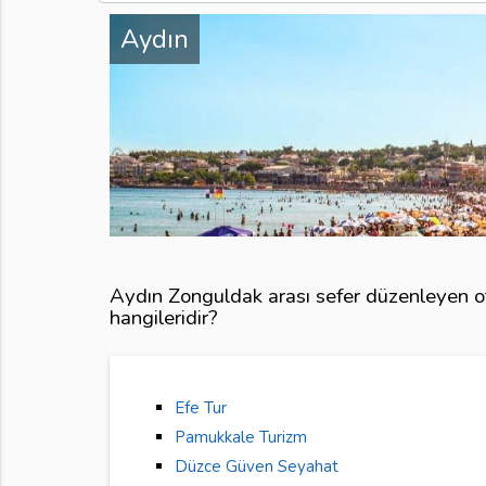
Aydın
Aydın Zonguldak arası sefer düzenleyen ot
hangileridir?
Efe Tur
Pamukkale Turizm
Düzce Güven Seyahat