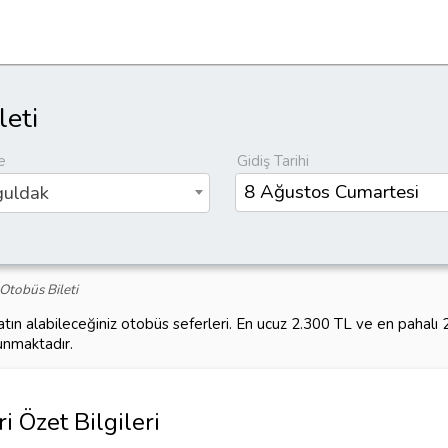
eti
e
Gidiş Tarihi
guldak
Otobüs Bileti
tın alabileceğiniz otobüs seferleri. En ucuz 2.300 TL ve en pahal
unmaktadır.
 Özet Bilgileri