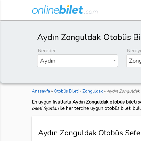
Aydın Zonguldak Otobüs Bil
Nereden
Nerey
Aydın
Zon
Anasayfa
»
Otobüs Bileti
»
Zonguldak
»
Aydın Zonguldak 
En uygun fiyatlarla
Aydın Zonguldak otobüs bileti
sa
bileti fiyatları
ile her tercihe uygun otobüs bileti bul
Aydın Zonguldak Otobüs Seferi