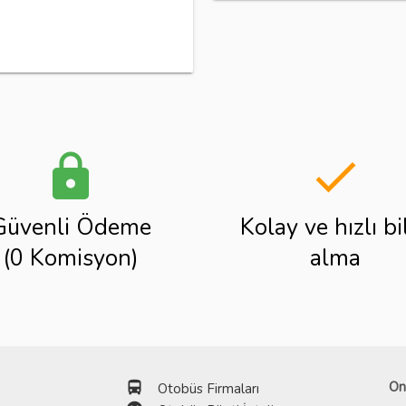
lock
done
Güvenli Ödeme
Kolay ve hızlı bi
(0 Komisyon)
alma
directions_bus
On
Otobüs Firmaları