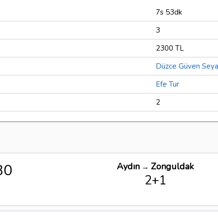
7s 53dk
3
2300 TL
Düzce Güven Seya
Efe Tur
2
30
Aydın
Zonguldak
→
2+1