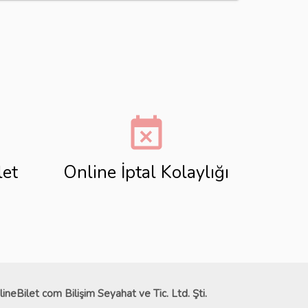
event_busy
let
Online İptal Kolaylığı
lineBilet com Bilişim Seyahat ve Tic. Ltd. Şti.