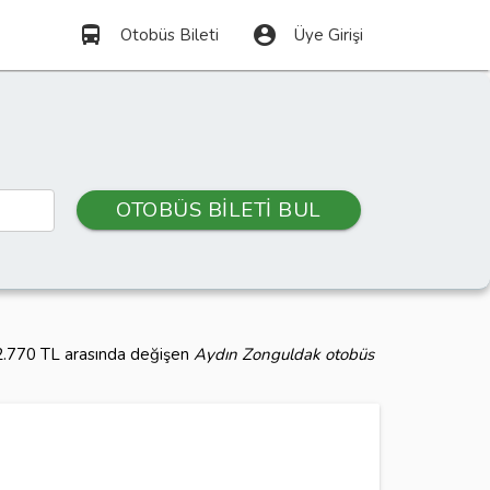
directions_bus
account_circle
Otobüs Bileti
Üye Girişi
OTOBÜS BİLETİ BUL
ı 2.770 TL arasında değişen
Aydın Zonguldak otobüs