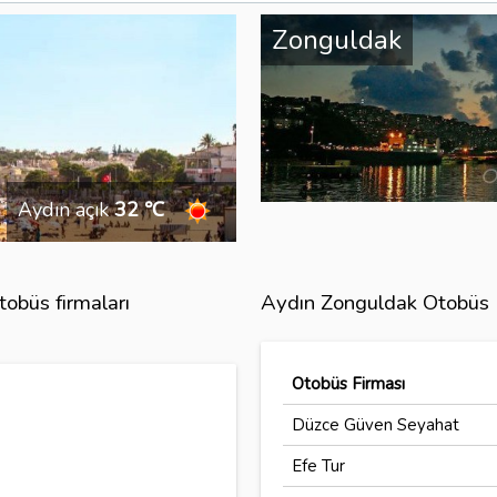
Zonguldak
Aydın açık
32 ℃
obüs firmaları
Aydın Zonguldak Otobüs B
Otobüs Firması
Düzce Güven Seyahat
Efe Tur