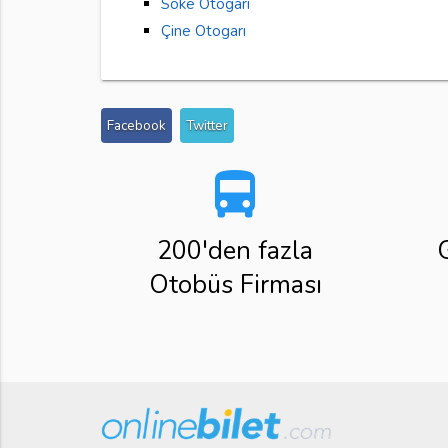
Söke Otogarı
Çine Otogarı
Facebook
Twitter
directions_bus
200'den fazla
Otobüs Firması