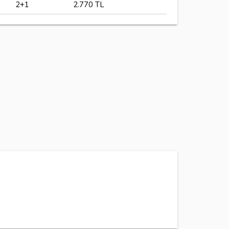
2+1
2.770 TL