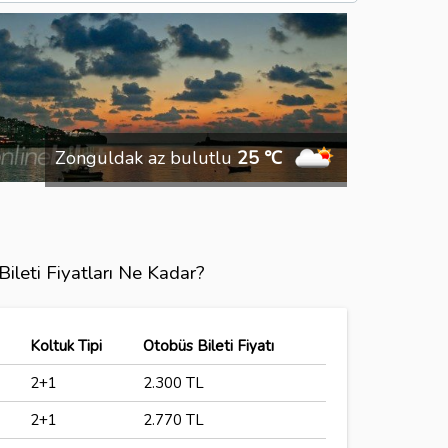
Zonguldak az bulutlu
25 ℃
ileti Fiyatları Ne Kadar?
Koltuk Tipi
Otobüs Bileti Fiyatı
2+1
2.300 TL
2+1
2.770 TL