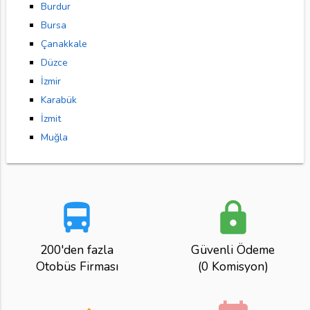
Burdur
Bursa
Çanakkale
Düzce
İzmir
Karabük
İzmit
Muğla
directions_bus
lock
200'den fazla
Güvenli Ödeme
Otobüs Firması
(0 Komisyon)