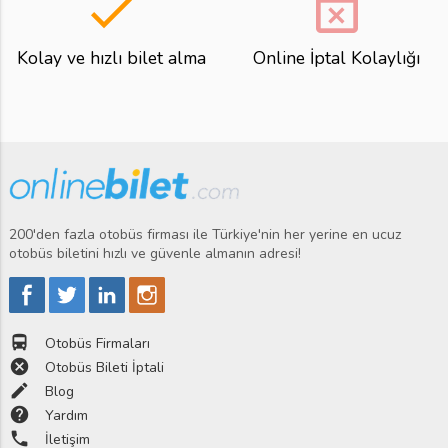
done
event_busy
Kolay ve hızlı bilet alma
Online İptal Kolaylığı
200'den fazla otobüs firması ile Türkiye'nin her yerine en ucuz
otobüs biletini hızlı ve güvenle almanın adresi!
directions_bus
Otobüs Firmaları
cancel
Otobüs Bileti İptali
edit
Blog
help
Yardım
phone
İletişim