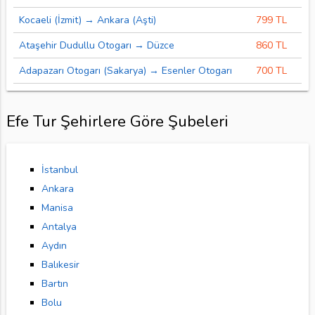
Kocaeli (İzmit) → Ankara (Aşti)
799 TL
Ataşehir Dudullu Otogarı → Düzce
860 TL
Adapazarı Otogarı (Sakarya) → Esenler Otogarı
700 TL
Efe Tur Şehirlere Göre Şubeleri
İstanbul
Ankara
Manisa
Antalya
Aydın
Balıkesir
Bartın
Bolu