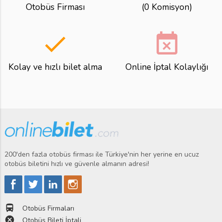
Otobüs Firması
(0 Komisyon)
done
event_busy
Kolay ve hızlı bilet alma
Online İptal Kolaylığı
200'den fazla otobüs firması ile Türkiye'nin her yerine en ucuz
otobüs biletini hızlı ve güvenle almanın adresi!
directions_bus
Otobüs Firmaları
cancel
Otobüs Bileti İptali