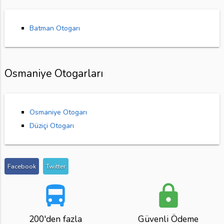
Batman Otogarı
Osmaniye Otogarları
Osmaniye Otogarı
Düziçi Otogarı
Facebook
Twitter
directions_bus
lock
200'den fazla
Güvenli Ödeme