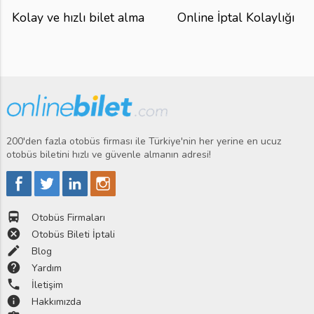
Kolay ve hızlı bilet alma
Online İptal Kolaylığı
200'den fazla otobüs firması ile Türkiye'nin her yerine en ucuz
otobüs biletini hızlı ve güvenle almanın adresi!
directions_bus
Otobüs Firmaları
cancel
Otobüs Bileti İptali
edit
Blog
help
Yardım
phone
İletişim
info
Hakkımızda