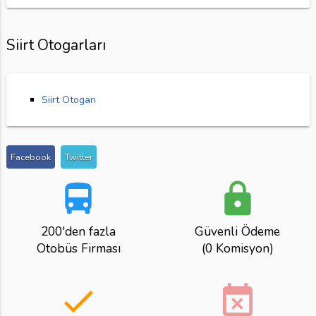
Siirt Otogarları
Siirt Otogarı
Facebook
Twitter
directions_bus
lock
200'den fazla
Güvenli Ödeme
Otobüs Firması
(0 Komisyon)
done
event_busy