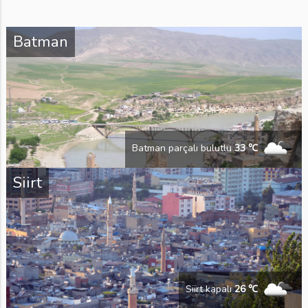
Batman
Batman parçalı bulutlu
33 ℃
Siirt
Siirt kapalı
26 ℃