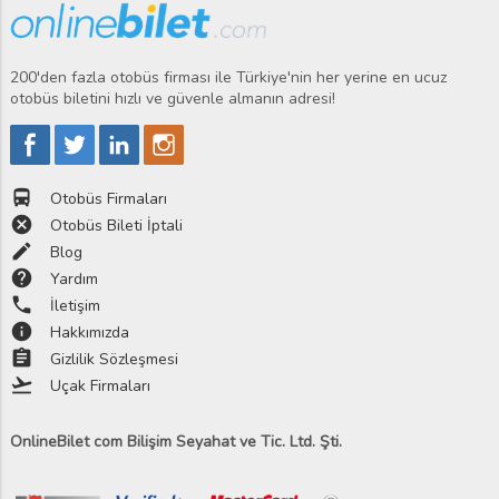
200'den fazla otobüs firması ile Türkiye'nin her yerine en ucuz
otobüs biletini hızlı ve güvenle almanın adresi!
directions_bus
Otobüs Firmaları
cancel
Otobüs Bileti İptali
edit
Blog
help
Yardım
phone
İletişim
info
Hakkımızda
assignment
Gizlilik Sözleşmesi
flight_takeoff
Uçak Firmaları
OnlineBilet com Bilişim Seyahat ve Tic. Ltd. Şti.