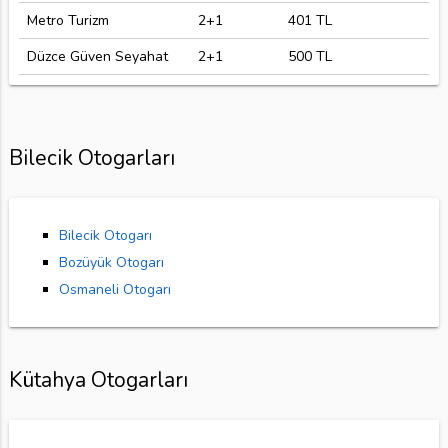
Metro Turizm
2+1
401 TL
Düzce Güven Seyahat
2+1
500 TL
Bilecik Otogarları
Bilecik Otogarı
Bozüyük Otogarı
Osmaneli Otogarı
Kütahya Otogarları