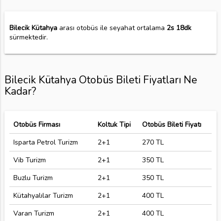
Bilecik Kütahya
arası otobüs ile seyahat ortalama
2s 18dk
sürmektedir.
Bilecik Kütahya Otobüs Bileti Fiyatları Ne
Kadar?
Otobüs Firması
Koltuk Tipi
Otobüs Bileti Fiyatı
Isparta Petrol Turizm
2+1
270 TL
Vib Turizm
2+1
350 TL
Buzlu Turizm
2+1
350 TL
Kütahyalılar Turizm
2+1
400 TL
Varan Turizm
2+1
400 TL