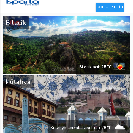
KOLTUK SEÇİN
Bilecik
Bilecik açık
28 ℃
Kütahya
Kütahya parçalı az bulutlu
28 ℃