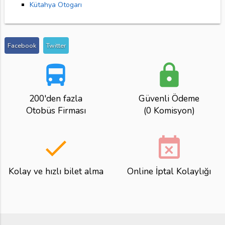
Kütahya Otogarı
Facebook
Twitter
directions_bus
lock
200'den fazla
Güvenli Ödeme
Otobüs Firması
(0 Komisyon)
done
event_busy
Kolay ve hızlı bilet alma
Online İptal Kolaylığı