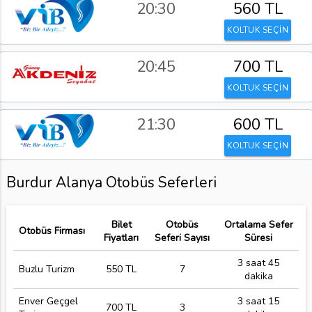
20:30
560 TL
KOLTUK SEÇİN
20:45
700 TL
KOLTUK SEÇİN
21:30
600 TL
KOLTUK SEÇİN
Burdur Alanya Otobüs Seferleri
Bilet
Otobüs
Ortalama Sefer
Otobüs Firması
Fiyatları
Seferi Sayısı
Süresi
3 saat 45
Buzlu Turizm
550 TL
7
dakika
Enver Geçgel
3 saat 15
700 TL
3