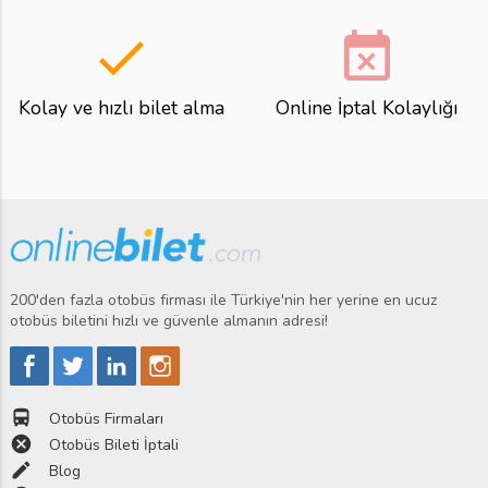
done
event_busy
Kolay ve hızlı bilet alma
Online İptal Kolaylığı
200'den fazla otobüs firması ile Türkiye'nin her yerine en ucuz
otobüs biletini hızlı ve güvenle almanın adresi!
directions_bus
Otobüs Firmaları
cancel
Otobüs Bileti İptali
edit
Blog