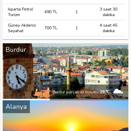
Isparta Petrol
3 saat 30
490 TL
1
Turizm
dakika
Güney Akdeniz
4 saat 45
700 TL
1
Seyahat
dakika
Burdur
Burdur parçalı az bulutlu
29 ℃
Alanya