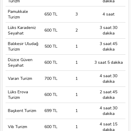
Turizm
dakika
Pamukkale
650 TL
3
4 saat
Turizm
Lüks Karadeniz
3 saat 30
600 TL
2
Seyahat
dakika
Balıkesir Uludağ
3 saat 45
500 TL
1
Turizm
dakika
Düzce Güven
600 TL
1
3 saat 5 dakika
Seyahat
4 saat 30
Varan Turizm
700 TL
1
dakika
Lüks Erova
2 saat 45
600 TL
1
Turizm
dakika
4 saat 30
Başkent Turizm
699 TL
1
dakika
4 saat 15
Vib Turizm
600 TL
1
dakika