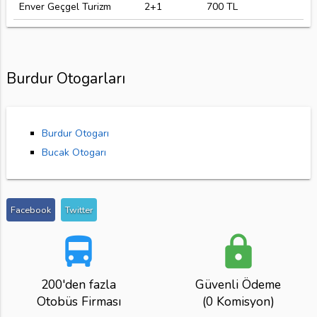
Enver Geçgel Turizm
2+1
700 TL
Burdur Otogarları
Burdur Otogarı
Bucak Otogarı
Facebook
Twitter
directions_bus
lock
200'den fazla
Güvenli Ödeme
Otobüs Firması
(0 Komisyon)