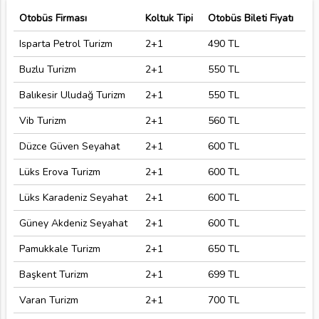
Otobüs Firması
Koltuk Tipi
Otobüs Bileti Fiyatı
Isparta Petrol Turizm
2+1
490 TL
Buzlu Turizm
2+1
550 TL
Balıkesir Uludağ Turizm
2+1
550 TL
Vib Turizm
2+1
560 TL
Düzce Güven Seyahat
2+1
600 TL
Lüks Erova Turizm
2+1
600 TL
Lüks Karadeniz Seyahat
2+1
600 TL
Güney Akdeniz Seyahat
2+1
600 TL
Pamukkale Turizm
2+1
650 TL
Başkent Turizm
2+1
699 TL
Varan Turizm
2+1
700 TL