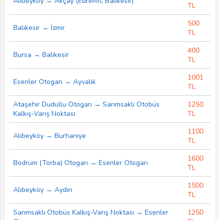
Alibeyköy → Akçay (Edremit, Balıkesir)
TL
500
Balıkesir → İzmir
TL
400
Bursa → Balıkesir
TL
1001
Esenler Otogarı → Ayvalık
TL
Ataşehir Dudullu Otogarı → Sarımsaklı Otobüs
1250
Kalkış-Varış Noktası
TL
1100
Alibeyköy → Burhaniye
TL
1600
Bodrum (Torba) Otogarı → Esenler Otogarı
TL
1500
Alibeyköy → Aydın
TL
Sarımsaklı Otobüs Kalkış-Varış Noktası → Esenler
1250