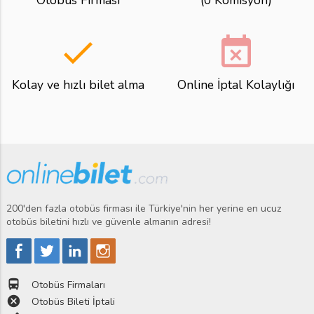
Otobüs Firması
(0 Komisyon)
done
event_busy
Kolay ve hızlı bilet alma
Online İptal Kolaylığı
200'den fazla otobüs firması ile Türkiye'nin her yerine en ucuz
otobüs biletini hızlı ve güvenle almanın adresi!
directions_bus
Otobüs Firmaları
cancel
Otobüs Bileti İptali