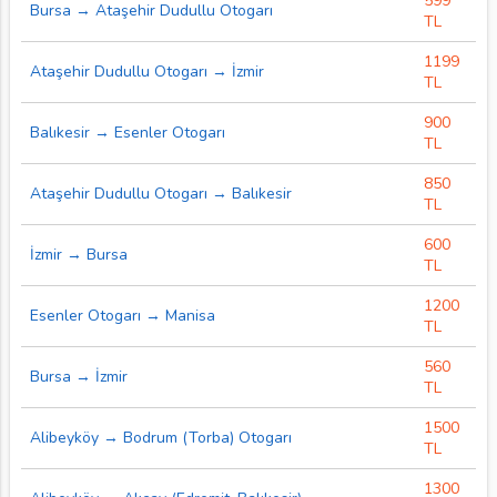
599
Bursa → Ataşehir Dudullu Otogarı
TL
1199
Ataşehir Dudullu Otogarı → İzmir
TL
900
Balıkesir → Esenler Otogarı
TL
850
Ataşehir Dudullu Otogarı → Balıkesir
TL
600
İzmir → Bursa
TL
1200
Esenler Otogarı → Manisa
TL
560
Bursa → İzmir
TL
1500
Alibeyköy → Bodrum (Torba) Otogarı
TL
1300