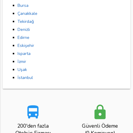
Bursa
Çanakkale
Tekirdağ
Denizli
Edirne
Eskişehir
Isparta
İzmir
Uşak
İstanbul
directions_bus
lock
200'den fazla
Güvenli Ödeme