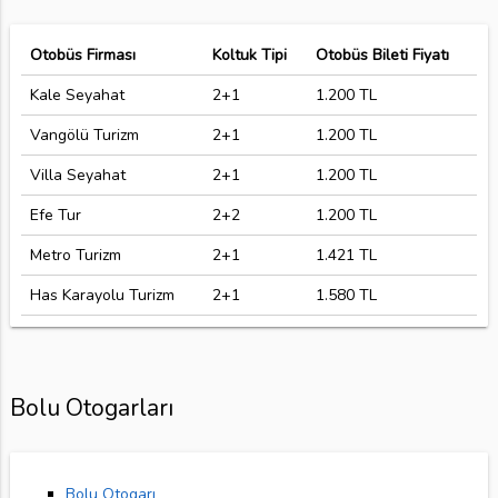
Otobüs Firması
Koltuk Tipi
Otobüs Bileti Fiyatı
Kale Seyahat
2+1
1.200 TL
Vangölü Turizm
2+1
1.200 TL
Villa Seyahat
2+1
1.200 TL
Efe Tur
2+2
1.200 TL
Metro Turizm
2+1
1.421 TL
Has Karayolu Turizm
2+1
1.580 TL
Bolu Otogarları
Bolu Otogarı