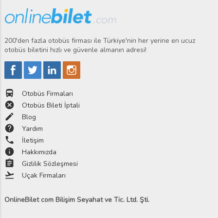
200'den fazla otobüs firması ile Türkiye'nin her yerine en ucuz
otobüs biletini hızlı ve güvenle almanın adresi!
directions_bus
Otobüs Firmaları
cancel
Otobüs Bileti İptali
edit
Blog
help
Yardım
phone
İletişim
info
Hakkımızda
assignment
Gizlilik Sözleşmesi
flight_takeoff
Uçak Firmaları
OnlineBilet com Bilişim Seyahat ve Tic. Ltd. Şti.