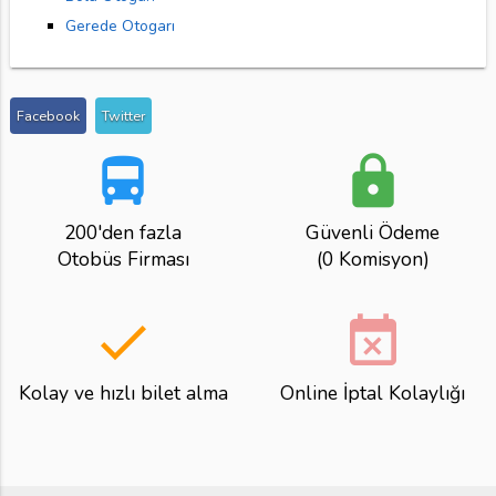
Gerede Otogarı
Facebook
Twitter
directions_bus
lock
200'den fazla
Güvenli Ödeme
Otobüs Firması
(0 Komisyon)
done
event_busy
Kolay ve hızlı bilet alma
Online İptal Kolaylığı