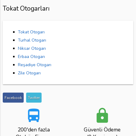
Tokat Otogarları
Tokat Otogarı
Turhal Otogarı
Niksar Otogarı
Erbaa Otogarı
Reşadiye Otogarı
Zile Otogarı
Facebook
Twitter
directions_bus
lock
200'den fazla
Güvenli Ödeme