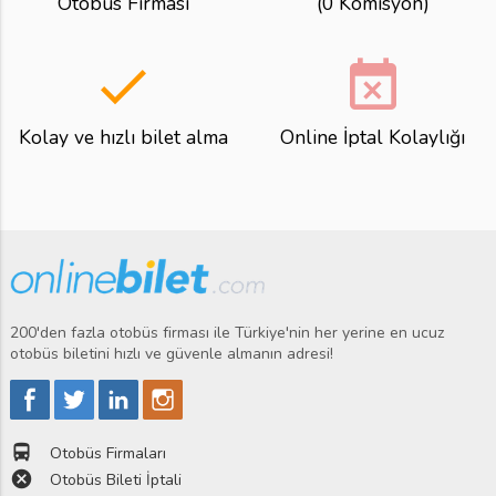
Otobüs Firması
(0 Komisyon)
done
event_busy
Kolay ve hızlı bilet alma
Online İptal Kolaylığı
200'den fazla otobüs firması ile Türkiye'nin her yerine en ucuz
otobüs biletini hızlı ve güvenle almanın adresi!
directions_bus
Otobüs Firmaları
cancel
Otobüs Bileti İptali