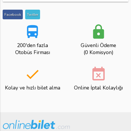
Facebook
Twitter
directions_bus
lock
200'den fazla
Güvenli Ödeme
Otobüs Firması
(0 Komisyon)
done
event_busy
Kolay ve hızlı bilet alma
Online İptal Kolaylığı