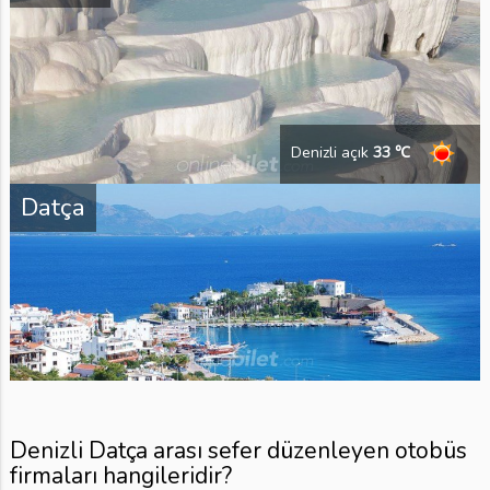
Denizli açık
33 ℃
Datça
Denizli Datça arası sefer düzenleyen otobüs
firmaları hangileridir?