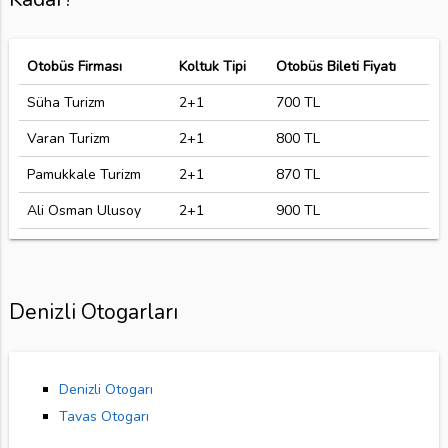
Otobüs Firması
Koltuk Tipi
Otobüs Bileti Fiyatı
Süha Turizm
2+1
700 TL
Varan Turizm
2+1
800 TL
Pamukkale Turizm
2+1
870 TL
Ali Osman Ulusoy
2+1
900 TL
Denizli Otogarları
Denizli Otogarı
Tavas Otogarı