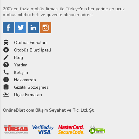
200'den fazla otobüs firması ile Türkiye'nin her yerine en ucuz
otobüs biletini hızlı ve güvenle almanın adresi!
directions_bus
Otobüs Firmaları
cancel
Otobüs Bileti İptali
edit
Blog
help
Yardım
phone
İletişim
info
Hakkımızda
assignment
Gizlilik Sözleşmesi
flight_takeoff
Uçak Firmaları
OnlineBilet com Bilişim Seyahat ve Tic. Ltd. Şti.