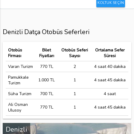
KOLTUK SEÇİN
Denizli Datça Otobüs Seferleri
Otobüs
Bilet
Otobüs Seferi
Ortalama Sefer
Firması
Fiyatları
Sayısı
Süresi
Varan Turizm
770 TL
2
4 saat 40 dakika
Pamukkale
1.000 TL
1
4 saat 45 dakika
Turizm
Süha Turizm
700 TL
1
4 saat
Ali Osman
770 TL
1
4 saat 45 dakika
Ulusoy
Denizli