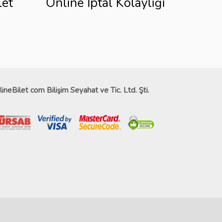
let
Online İptal Kolaylığı
lineBilet com Bilişim Seyahat ve Tic. Ltd. Şti.