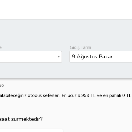
e
Gidiş Tarihi
eti
alabileceğiniz otobüs seferleri. En ucuz 9.999 TL ve en pahalı 0 T
 saat sürmektedir?