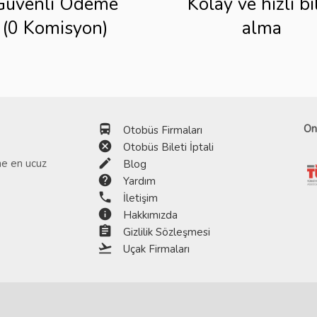
Güvenli Ödeme
Kolay ve hızlı bi
(0 Komisyon)
alma
directions_bus
On
Otobüs Firmaları
cancel
Otobüs Bileti İptali
edit
ine en ucuz
Blog
help
Yardım
phone
İletişim
info
Hakkımızda
assignment
Gizlilik Sözleşmesi
flight_takeoff
Uçak Firmaları