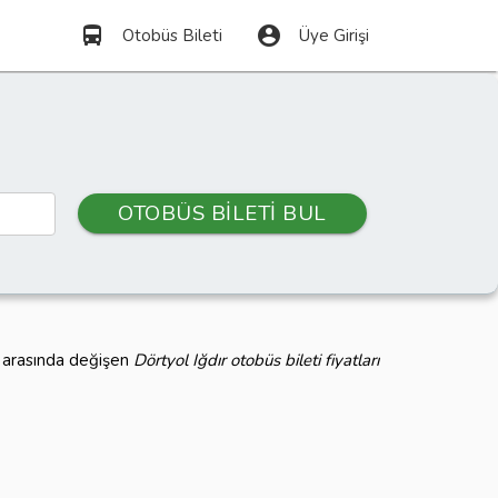
directions_bus
account_circle
Otobüs Bileti
Üye Girişi
OTOBÜS BİLETİ BUL
L arasında değişen
Dörtyol Iğdır otobüs bileti fiyatları