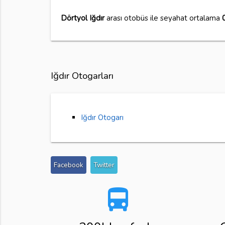
Dörtyol Iğdır
arası otobüs ile seyahat ortalama
Iğdır Otogarları
Iğdır Otogarı
Facebook
Twitter
directions_bus