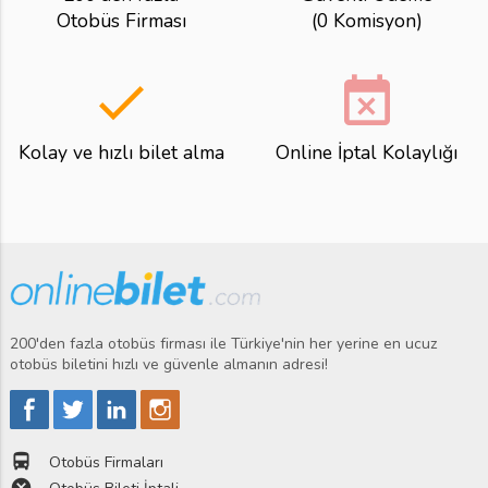
Otobüs Firması
(0 Komisyon)
done
event_busy
Kolay ve hızlı bilet alma
Online İptal Kolaylığı
200'den fazla otobüs firması ile Türkiye'nin her yerine en ucuz
otobüs biletini hızlı ve güvenle almanın adresi!
directions_bus
Otobüs Firmaları
cancel