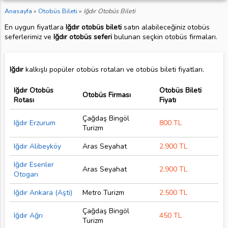
Anasayfa
»
Otobüs Bileti
»
Iğdır Otobüs Bileti
En uygun fiyatlara
Iğdır otobüs bileti
satın alabileceğiniz otobüs
seferlerimiz ve
Iğdır otobüs seferi
bulunan seçkin otobüs firmaları.
Iğdır
kalkışlı popüler otobüs rotaları ve otobüs bileti fiyatları.
Iğdır Otobüs
Otobüs Bileti
Otobüs Firması
Rotası
Fiyatı
Çağdaş Bingöl
Iğdır Erzurum
800 TL
Turizm
Iğdır Alibeyköy
Aras Seyahat
2.900 TL
Iğdır Esenler
Aras Seyahat
2.900 TL
Otogarı
Iğdır Ankara (Aşti)
Metro Turizm
2.500 TL
Çağdaş Bingöl
Iğdır Ağrı
450 TL
Turizm