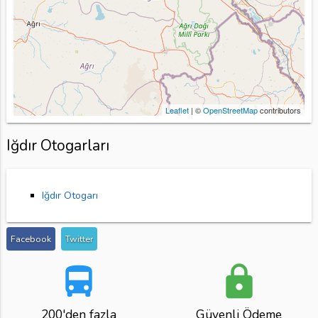
Leaflet
| ©
OpenStreetMap
contributors
Iğdır Otogarları
Iğdır Otogarı
Facebook
Twitter
directions_bus
lock
200'den fazla
Güvenli Ödeme