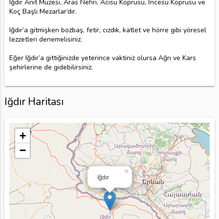
Iğdır Anıt Müzesi, Aras Nehri, Acısu Köprüsü, İncesu Köprüsü ve
Koç Başlı Mezarlar’dır.
Iğdır’a gitmişken bozbaş, fetir, cızdık, katlet ve hörre gibi yöresel
lezzetleri denemelisiniz.
Eğer Iğdır’a gittiğinizde yeterince vaktiniz olursa Ağrı ve Kars
şehirlerine de gidebilirsiniz.
Iğdır Haritası
+
−
×
Iğdır