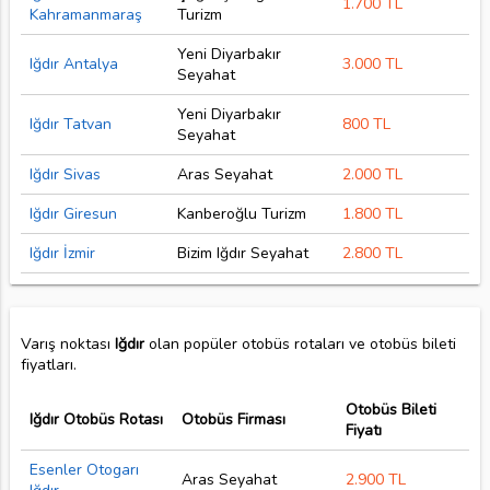
1.700 TL
Kahramanmaraş
Turizm
Yeni Diyarbakır
Iğdır Antalya
3.000 TL
Seyahat
Yeni Diyarbakır
Iğdır Tatvan
800 TL
Seyahat
Iğdır Sivas
Aras Seyahat
2.000 TL
Iğdır Giresun
Kanberoğlu Turizm
1.800 TL
Iğdır İzmir
Bizim Iğdır Seyahat
2.800 TL
Varış noktası
Iğdır
olan popüler otobüs rotaları ve otobüs bileti
fiyatları.
Otobüs Bileti
Iğdır Otobüs Rotası
Otobüs Firması
Fiyatı
Esenler Otogarı
Aras Seyahat
2.900 TL