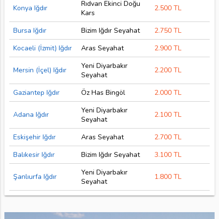
Rıdvan Ekinci Doğu
Konya Iğdır
2.500 TL
Kars
Bursa Iğdır
Bizim Iğdır Seyahat
2.750 TL
Kocaeli (İzmit) Iğdır
Aras Seyahat
2.900 TL
Yeni Diyarbakır
Mersin (İçel) Iğdır
2.200 TL
Seyahat
Gaziantep Iğdır
Öz Has Bingöl
2.000 TL
Yeni Diyarbakır
Adana Iğdır
2.100 TL
Seyahat
Eskişehir Iğdır
Aras Seyahat
2.700 TL
Balıkesir Iğdır
Bizim Iğdır Seyahat
3.100 TL
Yeni Diyarbakır
Şanlıurfa Iğdır
1.800 TL
Seyahat