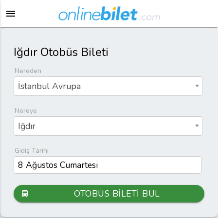
menu
Iğdır Otobüs Bileti
Nereden
İstanbul Avrupa
Nereye
Iğdır
Gidiş Tarihi
OTOBÜS BİLETİ BUL
directions_bus