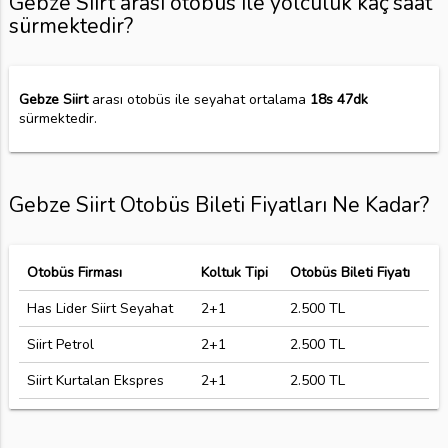
Gebze Siirt arası otobüs ile yolculuk kaç saat
sürmektedir?
Gebze Siirt
arası otobüs ile seyahat ortalama
18s 47dk
sürmektedir.
Gebze Siirt Otobüs Bileti Fiyatları Ne Kadar?
Otobüs Firması
Koltuk Tipi
Otobüs Bileti Fiyatı
Has Lider Siirt Seyahat
2+1
2.500 TL
Siirt Petrol
2+1
2.500 TL
Siirt Kurtalan Ekspres
2+1
2.500 TL