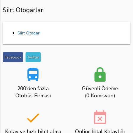
Siirt Otogarları
Siirt Otogarı
Facebook
Twitter
directions_bus
lock
200'den fazla
Güvenli Ödeme
Otobüs Firması
(0 Komisyon)
done
event_busy
Kolay ve hızlı bilet alma
Online İptal Kolaylığı