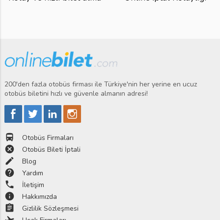
200'den fazla otobüs firması ile Türkiye'nin her yerine en ucuz
otobüs biletini hızlı ve güvenle almanın adresi!
directions_bus
Otobüs Firmaları
cancel
Otobüs Bileti İptali
edit
Blog
help
Yardım
phone
İletişim
info
Hakkımızda
assignment
Gizlilik Sözleşmesi
flight_takeoff