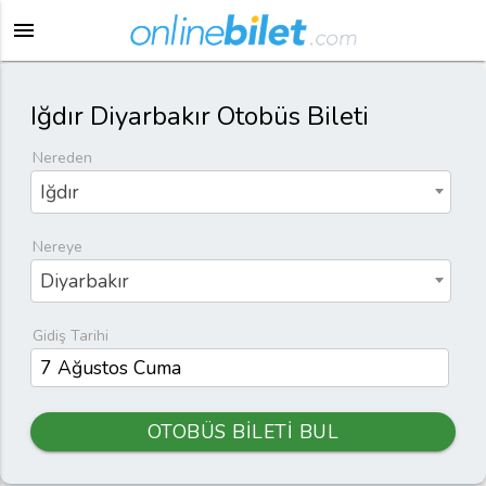
menu
Iğdır Diyarbakır Otobüs Bileti
Nereden
Iğdır
Nereye
Diyarbakır
Gidiş Tarihi
OTOBÜS BİLETİ BUL