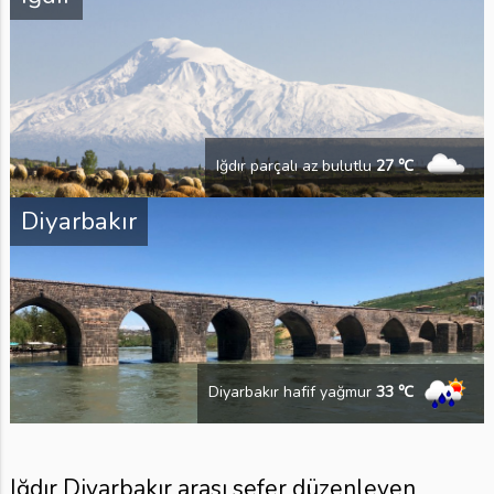
Iğdır parçalı az bulutlu
27 ℃
Diyarbakır
Diyarbakır hafif yağmur
33 ℃
Iğdır Diyarbakır arası sefer düzenleyen