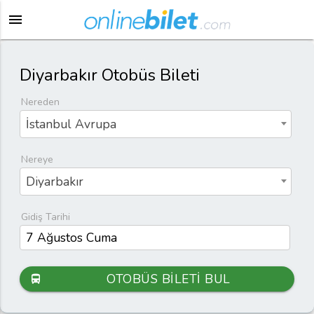
menu
Diyarbakır Otobüs Bileti
Nereden
İstanbul Avrupa
Nereye
Diyarbakır
Gidiş Tarihi
OTOBÜS BİLETİ BUL
directions_bus