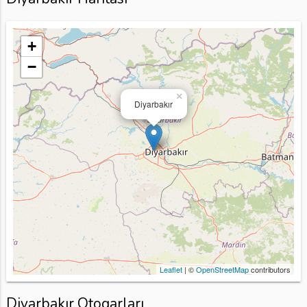
+
−
×
Diyarbakır
Leaflet
| ©
OpenStreetMap
contributors
Diyarbakır Otogarları