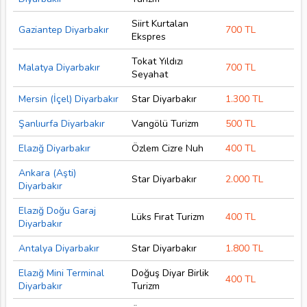
Siirt Kurtalan
Gaziantep Diyarbakır
700 TL
Ekspres
Tokat Yıldızı
Malatya Diyarbakır
700 TL
Seyahat
Mersin (İçel) Diyarbakır
Star Diyarbakır
1.300 TL
Şanlıurfa Diyarbakır
Vangölü Turizm
500 TL
Elazığ Diyarbakır
Özlem Cizre Nuh
400 TL
Ankara (Aşti)
Star Diyarbakır
2.000 TL
Diyarbakır
Elazığ Doğu Garaj
Lüks Fırat Turizm
400 TL
Diyarbakır
Antalya Diyarbakır
Star Diyarbakır
1.800 TL
Elazığ Mini Terminal
Doğuş Diyar Birlik
400 TL
Diyarbakır
Turizm