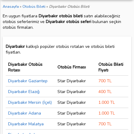
Anasayfa
»
Otobüs Bileti
»
Diyarbakır Otobüs Bileti
En uygun fiyatlara
Diyarbakır otobüs bileti
satın alabileceğiniz
otobüs seferlerimiz ve
Diyarbakır otobüs seferi
bulunan seçkin
otobüs firmaları.
Diyarbakır
kalkışlı popüler otobüs rotaları ve otobüs bileti
fiyatları.
Diyarbakır Otobüs
Otobüs Bileti
Otobüs Firması
Rotası
Fiyatı
Diyarbakır Gaziantep
Star Diyarbakır
700 TL
Diyarbakır Elazığ
Star Diyarbakır
400 TL
Diyarbakır Mersin (İçel)
Star Diyarbakır
1.000 TL
Diyarbakır Adana
Star Diyarbakır
1.000 TL
Diyarbakır Malatya
Star Diyarbakır
700 TL