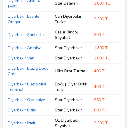
Diyarbakır Ankara
Star Batman
1.800 TL
(Aşti)
Diyarbakır Esenler
Can Diyarbakır
2.500 TL
Otogarı
Turizm
Cesur Bingöl
Diyarbakır Şanlıurfa
500 TL
Seyahat
Diyarbakır Antalya
Star Diyarbakır
1.800 TL
Diyarbakır Van
Star Diyarbakır
1.000 TL
Diyarbakır Elazığ Doğu
Lüks Fırat Turizm
400 TL
Garaj
Diyarbakır Elazığ Mini
Doğuş Diyar Birlik
400 TL
Terminal
Turizm
Diyarbakır Osmaniye
Star Diyarbakır
950 TL
Diyarbakır Bitlis
Star Diyarbakır
800 TL
Öz Diyarbakır
Diyarbakır İzmir
2.500 TL
Seyahat