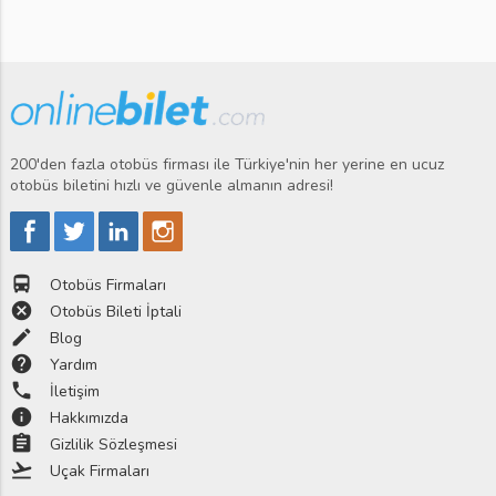
200'den fazla otobüs firması ile Türkiye'nin her yerine en ucuz
otobüs biletini hızlı ve güvenle almanın adresi!
directions_bus
Otobüs Firmaları
cancel
Otobüs Bileti İptali
edit
Blog
help
Yardım
phone
İletişim
info
Hakkımızda
assignment
Gizlilik Sözleşmesi
flight_takeoff
Uçak Firmaları