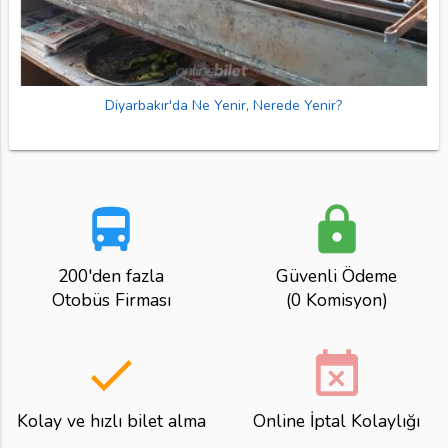
Diyarbakır'da Ne Yenir, Nerede Yenir?
directions_bus
lock
200'den fazla
Güvenli Ödeme
Otobüs Firması
(0 Komisyon)
done
event_busy
Kolay ve hızlı bilet alma
Online İptal Kolaylığı