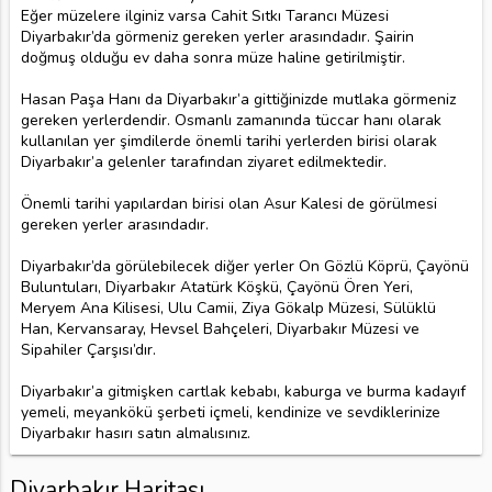
Eğer müzelere ilginiz varsa Cahit Sıtkı Tarancı Müzesi
Diyarbakır’da görmeniz gereken yerler arasındadır. Şairin
doğmuş olduğu ev daha sonra müze haline getirilmiştir.
Hasan Paşa Hanı da Diyarbakır’a gittiğinizde mutlaka görmeniz
gereken yerlerdendir. Osmanlı zamanında tüccar hanı olarak
kullanılan yer şimdilerde önemli tarihi yerlerden birisi olarak
Diyarbakır’a gelenler tarafından ziyaret edilmektedir.
Önemli tarihi yapılardan birisi olan Asur Kalesi de görülmesi
gereken yerler arasındadır.
Diyarbakır’da görülebilecek diğer yerler On Gözlü Köprü, Çayönü
Buluntuları, Diyarbakır Atatürk Köşkü, Çayönü Ören Yeri,
Meryem Ana Kilisesi, Ulu Camii, Ziya Gökalp Müzesi, Sülüklü
Han, Kervansaray, Hevsel Bahçeleri, Diyarbakır Müzesi ve
Sipahiler Çarşısı’dır.
Diyarbakır’a gitmişken cartlak kebabı, kaburga ve burma kadayıf
yemeli, meyankökü şerbeti içmeli, kendinize ve sevdiklerinize
Diyarbakır hasırı satın almalısınız.
Diyarbakır Haritası