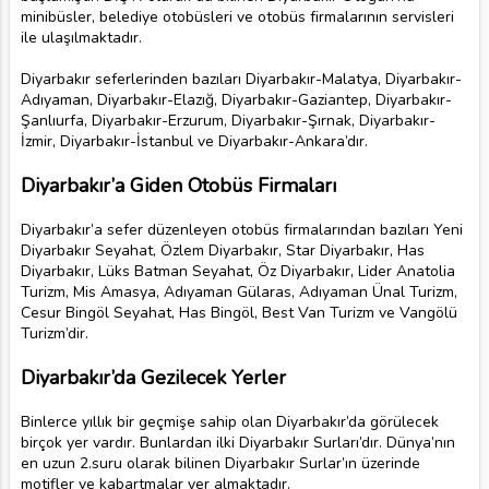
minibüsler, belediye otobüsleri ve otobüs firmalarının servisleri
ile ulaşılmaktadır.
Diyarbakır seferlerinden bazıları Diyarbakır-Malatya, Diyarbakır-
Adıyaman, Diyarbakır-Elazığ, Diyarbakır-Gaziantep, Diyarbakır-
Şanlıurfa, Diyarbakır-Erzurum, Diyarbakır-Şırnak, Diyarbakır-
İzmir, Diyarbakır-İstanbul ve Diyarbakır-Ankara’dır.
Diyarbakır’a Giden Otobüs Firmaları
Diyarbakır’a sefer düzenleyen otobüs firmalarından bazıları Yeni
Diyarbakır Seyahat, Özlem Diyarbakır, Star Diyarbakır, Has
Diyarbakır, Lüks Batman Seyahat, Öz Diyarbakır, Lider Anatolia
Turizm, Mis Amasya, Adıyaman Gülaras, Adıyaman Ünal Turizm,
Cesur Bingöl Seyahat, Has Bingöl, Best Van Turizm ve Vangölü
Turizm’dir.
Diyarbakır’da Gezilecek Yerler
Binlerce yıllık bir geçmişe sahip olan Diyarbakır’da görülecek
birçok yer vardır. Bunlardan ilki Diyarbakır Surları’dır. Dünya’nın
en uzun 2.suru olarak bilinen Diyarbakır Surlar’ın üzerinde
motifler ve kabartmalar yer almaktadır.