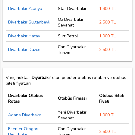
Diyarbakır Alanya
Star Diyarbakır
1.800 TL
Öz Diyarbakır
Diyarbakır Sultanbeyli
2.500 TL
Seyahat
Diyarbakır Hatay
Siirt Petrol
1.000 TL
Can Diyarbakır
Diyarbakır Düzce
2.500 TL
Turizm
Varış noktası
Diyarbakır
olan popüler otobüs rotaları ve otobüs
bileti fiyatları.
Diyarbakır Otobüs
Otobüs Bileti
Otobüs Firması
Rotası
Fiyatı
Yeni Diyarbakır
Adana Diyarbakır
1.000 TL
Seyahat
Esenler Otogarı
Can Diyarbakır
2.500 TL
Diyarbakır
Turizm