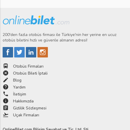
200'den fazla otobüs firması ile Türkiye'nin her yerine en ucuz
otobüs biletini hızlı ve güvenle almanın adresi!
directions_bus
Otobüs Firmaları
cancel
Otobüs Bileti İptali
edit
Blog
help
Yardım
phone
İletişim
info
Hakkımızda
assignment
Gizlilik Sözleşmesi
flight_takeoff
Uçak Firmaları
OnlineBilet com Bilişim Seyahat ve Tic. Ltd. Şti.