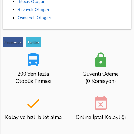
Bilecik Otogarı
Bozüyük Otogarı
Osmaneli Otogarı
Facebook
Twitter
directions_bus
lock
200'den fazla
Güvenli Ödeme
Otobüs Firması
(0 Komisyon)
done
event_busy
Kolay ve hızlı bilet alma
Online İptal Kolaylığı