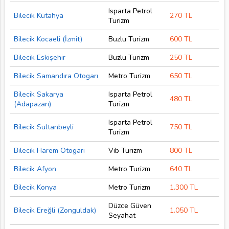
Isparta Petrol
Bilecik Kütahya
270 TL
Turizm
Bilecik Kocaeli (İzmit)
Buzlu Turizm
600 TL
Bilecik Eskişehir
Buzlu Turizm
250 TL
Bilecik Samandıra Otogarı
Metro Turizm
650 TL
Bilecik Sakarya
Isparta Petrol
480 TL
(Adapazarı)
Turizm
Isparta Petrol
Bilecik Sultanbeyli
750 TL
Turizm
Bilecik Harem Otogarı
Vib Turizm
800 TL
Bilecik Afyon
Metro Turizm
640 TL
Bilecik Konya
Metro Turizm
1.300 TL
Düzce Güven
Bilecik Ereğli (Zonguldak)
1.050 TL
Seyahat