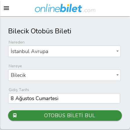
menu
Bilecik Otobüs Bileti
Nereden
İstanbul Avrupa
Nereye
Bilecik
Gidiş Tarihi
OTOBÜS BİLETİ BUL
directions_bus