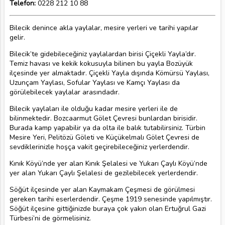
Telefon:
0228 212 10 88
Bilecik denince akla yaylalar, mesire yerleri ve tarihi yapılar
gelir.
Bilecik’te gidebileceğiniz yaylalardan birisi Çiçekli Yayla’dır.
Temiz havası ve kekik kokusuyla bilinen bu yayla Bozüyük
ilçesinde yer almaktadır. Çiçekli Yayla dışında Kömürsü Yaylası,
Uzunçam Yaylası, Sofular Yaylası ve Kamçı Yaylası da
görülebilecek yaylalar arasındadır.
Bilecik yaylaları ile olduğu kadar mesire yerleri ile de
bilinmektedir. Bozcaarmut Gölet Çevresi bunlardan birisidir.
Burada kamp yapabilir ya da olta ile balık tutabilirsiniz. Türbin
Mesire Yeri, Pelitözü Göleti ve Küçükelmalı Gölet Çevresi de
sevdiklerinizle hoşça vakit geçirebileceğiniz yerlerdendir.
Kınık Köyü’nde yer alan Kınık Şelalesi ve Yukarı Çaylı Köyü’nde
yer alan Yukarı Çaylı Şelalesi de gezilebilecek yerlerdendir.
Söğüt ilçesinde yer alan Kaymakam Çeşmesi de görülmesi
gereken tarihi eserlerdendir. Çeşme 1919 senesinde yapılmıştır.
Söğüt ilçesine gittiğinizde buraya çok yakın olan Ertuğrul Gazi
Türbesi’ni de görmelisiniz.