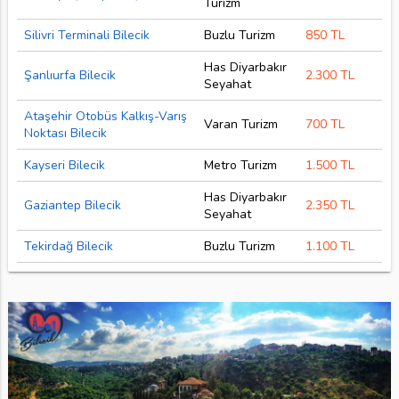
Turizm
Silivri Terminali Bilecik
Buzlu Turizm
850 TL
Has Diyarbakır
Şanlıurfa Bilecik
2.300 TL
Seyahat
Ataşehir Otobüs Kalkış-Varış
Varan Turizm
700 TL
Noktası Bilecik
Kayseri Bilecik
Metro Turizm
1.500 TL
Has Diyarbakır
Gaziantep Bilecik
2.350 TL
Seyahat
Tekirdağ Bilecik
Buzlu Turizm
1.100 TL