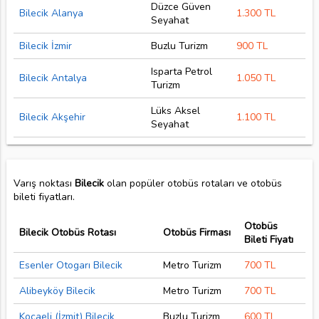
Düzce Güven
Bilecik Alanya
1.300 TL
Seyahat
Bilecik İzmir
Buzlu Turizm
900 TL
Isparta Petrol
Bilecik Antalya
1.050 TL
Turizm
Lüks Aksel
Bilecik Akşehir
1.100 TL
Seyahat
Varış noktası
Bilecik
olan popüler otobüs rotaları ve otobüs
bileti fiyatları.
Otobüs
Bilecik Otobüs Rotası
Otobüs Firması
Bileti Fiyatı
Esenler Otogarı Bilecik
Metro Turizm
700 TL
Alibeyköy Bilecik
Metro Turizm
700 TL
Kocaeli (İzmit) Bilecik
Buzlu Turizm
600 TL