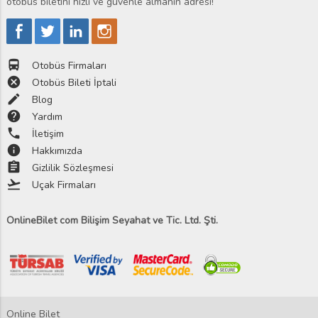
otobüs biletini hızlı ve güvenle almanın adresi!
directions_bus
Otobüs Firmaları
cancel
Otobüs Bileti İptali
edit
Blog
help
Yardım
phone
İletişim
info
Hakkımızda
assignment
Gizlilik Sözleşmesi
flight_takeoff
Uçak Firmaları
OnlineBilet com Bilişim Seyahat ve Tic. Ltd. Şti.
Online Bilet