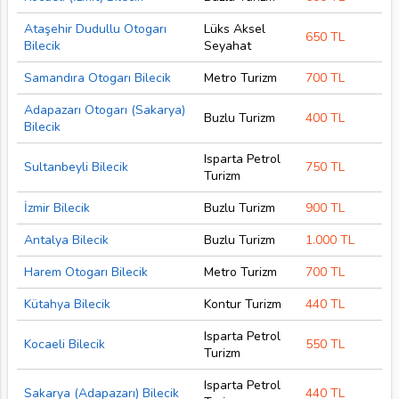
Ataşehir Dudullu Otogarı
Lüks Aksel
650 TL
Bilecik
Seyahat
Samandıra Otogarı Bilecik
Metro Turizm
700 TL
Adapazarı Otogarı (Sakarya)
Buzlu Turizm
400 TL
Bilecik
Isparta Petrol
Sultanbeyli Bilecik
750 TL
Turizm
İzmir Bilecik
Buzlu Turizm
900 TL
Antalya Bilecik
Buzlu Turizm
1.000 TL
Harem Otogarı Bilecik
Metro Turizm
700 TL
Kütahya Bilecik
Kontur Turizm
440 TL
Isparta Petrol
Kocaeli Bilecik
550 TL
Turizm
Isparta Petrol
Sakarya (Adapazarı) Bilecik
440 TL