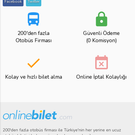
Facebook
Twitter
directions_bus
lock
200'den fazla
Güvenli Ödeme
Otobüs Firması
(0 Komisyon)
done
event_busy
Kolay ve hızlı bilet alma
Online İptal Kolaylığı
200'den fazla otobüs firması ile Türkiye'nin her yerine en ucuz