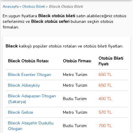
Anasayfa
»
Otobüs Bileti
»
Bilecik Otobüs Bileti
En uygun fiyatlara
Bilecik otobüs bileti
satın alabileceğiniz otobüs
seferlerimiz ve
Bilecik otobüs seferi
bulunan seçkin otobüs
firmaları.
Bilecik
kalkışlı popüler otobüs rotaları ve otobüs bileti fiyatları.
Otobüs Bileti
Bilecik Otobüs Rotası
Otobüs Firması
Fiyatı
Bilecik Esenler Otogarı
Metro Turizm
650 TL
Bilecik Alibeyköy
Metro Turizm
650 TL
Bilecik Adapazarı Otogarı
Buzlu Turizm
400 TL
(Sakarya)
Bilecik Gebze
Metro Turizm
570 TL
Bilecik Ataşehir Dudullu
Buzlu Turizm
700 TL
Otogarı