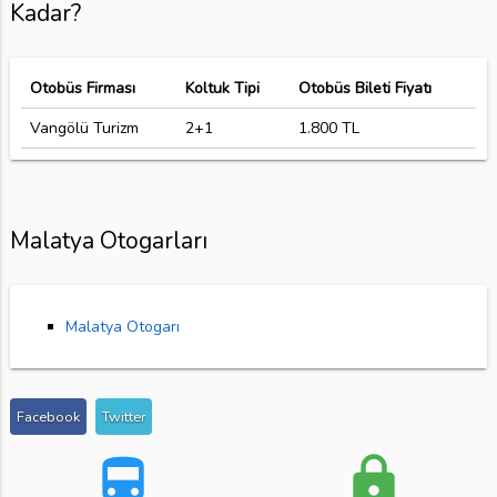
Kadar?
Otobüs Firması
Koltuk Tipi
Otobüs Bileti Fiyatı
Vangölü Turizm
2+1
1.800 TL
Malatya Otogarları
Malatya Otogarı
Facebook
Twitter
directions_bus
lock