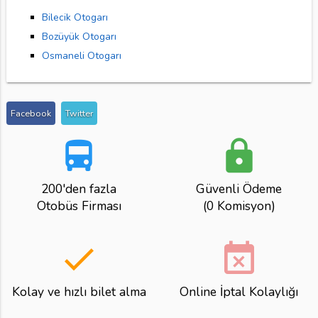
Bilecik Otogarı
Bozüyük Otogarı
Osmaneli Otogarı
Facebook
Twitter
directions_bus
lock
200'den fazla
Güvenli Ödeme
Otobüs Firması
(0 Komisyon)
done
event_busy
Kolay ve hızlı bilet alma
Online İptal Kolaylığı