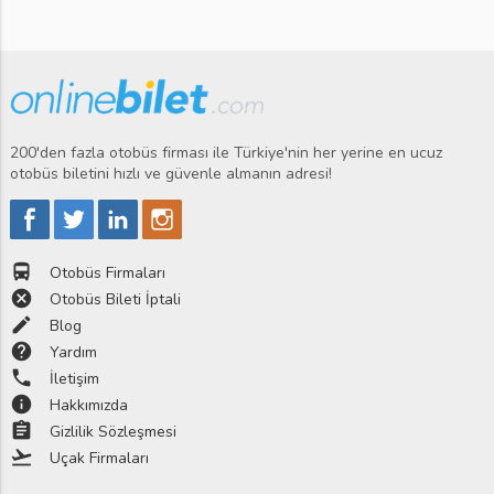
200'den fazla otobüs firması ile Türkiye'nin her yerine en ucuz
otobüs biletini hızlı ve güvenle almanın adresi!
directions_bus
Otobüs Firmaları
cancel
Otobüs Bileti İptali
edit
Blog
help
Yardım
phone
İletişim
info
Hakkımızda
assignment
Gizlilik Sözleşmesi
flight_takeoff
Uçak Firmaları