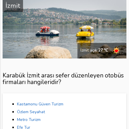
İzmit
İzmit açık
27 ℃
Karabük İzmit arası sefer düzenleyen otobüs
firmaları hangileridir?
Kastamonu Güven Turizm
Özlem Seyahat
Metro Turizm
Efe Tur