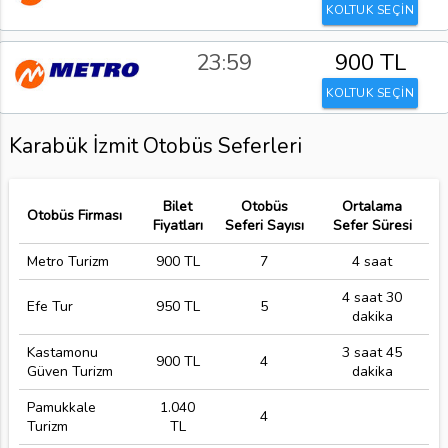
KOLTUK SEÇİN
23:59
900 TL
KOLTUK SEÇİN
Karabük İzmit Otobüs Seferleri
Bilet
Otobüs
Ortalama
Otobüs Firması
Fiyatları
Seferi Sayısı
Sefer Süresi
Metro Turizm
900 TL
7
4 saat
4 saat 30
Efe Tur
950 TL
5
dakika
Kastamonu
3 saat 45
900 TL
4
Güven Turizm
dakika
Pamukkale
1.040
4
Turizm
TL