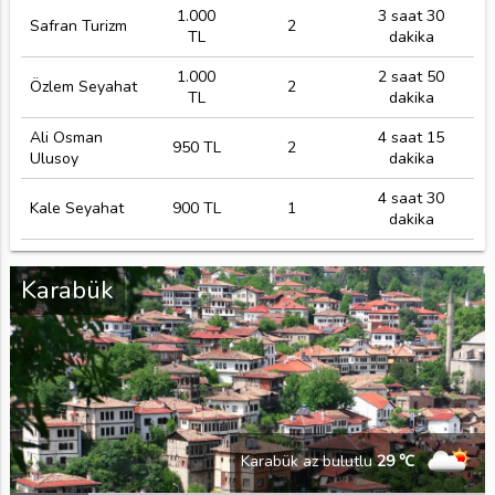
1.000
3 saat 30
Safran Turizm
2
TL
dakika
1.000
2 saat 50
Özlem Seyahat
2
TL
dakika
Ali Osman
4 saat 15
950 TL
2
Ulusoy
dakika
4 saat 30
Kale Seyahat
900 TL
1
dakika
Karabük
Karabük az bulutlu
29 ℃