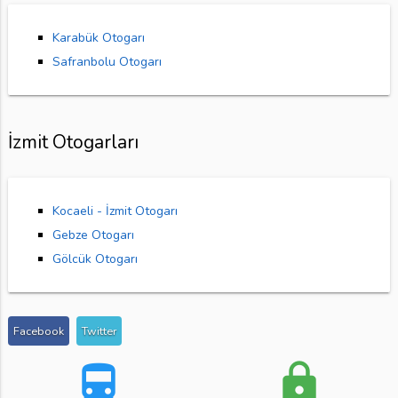
Karabük Otogarı
Safranbolu Otogarı
İzmit Otogarları
Kocaeli - İzmit Otogarı
Gebze Otogarı
Gölcük Otogarı
Facebook
Twitter
directions_bus
lock