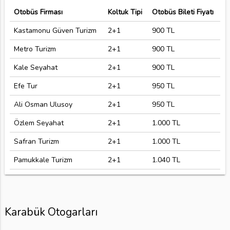
Otobüs Firması
Koltuk Tipi
Otobüs Bileti Fiyatı
Kastamonu Güven Turizm
2+1
900 TL
Metro Turizm
2+1
900 TL
Kale Seyahat
2+1
900 TL
Efe Tur
2+1
950 TL
Ali Osman Ulusoy
2+1
950 TL
Özlem Seyahat
2+1
1.000 TL
Safran Turizm
2+1
1.000 TL
Pamukkale Turizm
2+1
1.040 TL
Karabük Otogarları