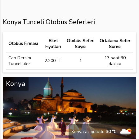
Konya Tunceli Otobüs Seferleri
Bilet
Otobüs Seferi
Ortalama Sefer
Otobüs Firması
Fiyatları
Sayısı
Süresi
Can Dersim
13 saat 30
2.200 TL
1
Tuncelililer
dakika
Konya
Konya az bulutlu
30 ℃