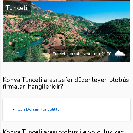
Tunceli
Tunceli parçalı az bulutlu
21 ℃
Konya Tunceli arası sefer düzenleyen otobüs
firmaları hangileridir?
Can Dersim Tuncelililer
Konya Tunceli arası otobüs ile yolculuk kaç