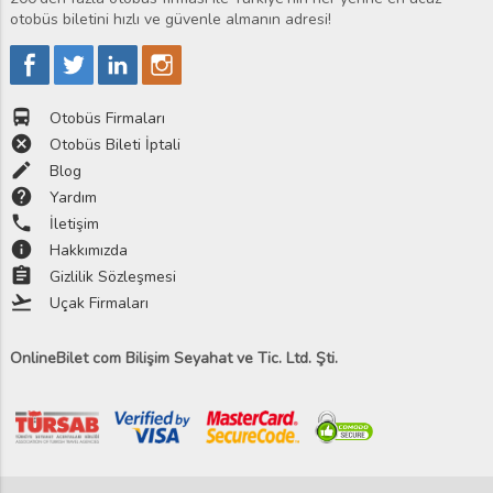
otobüs biletini hızlı ve güvenle almanın adresi!
directions_bus
Otobüs Firmaları
cancel
Otobüs Bileti İptali
edit
Blog
help
Yardım
phone
İletişim
info
Hakkımızda
assignment
Gizlilik Sözleşmesi
flight_takeoff
Uçak Firmaları
OnlineBilet com Bilişim Seyahat ve Tic. Ltd. Şti.