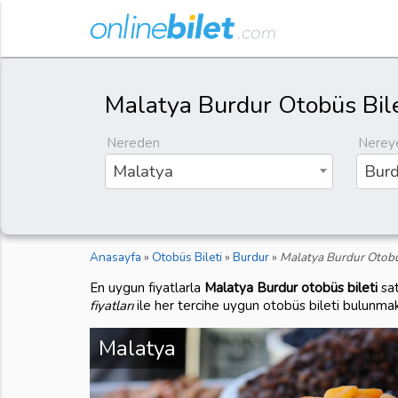
Malatya Burdur Otobüs Bile
Nereden
Nerey
Malatya
Burd
Anasayfa
»
Otobüs Bileti
»
Burdur
»
Malatya Burdur Otobüs
En uygun fiyatlarla
Malatya Burdur otobüs bileti
sat
fiyatları
ile her tercihe uygun otobüs bileti bulunmak
Malatya