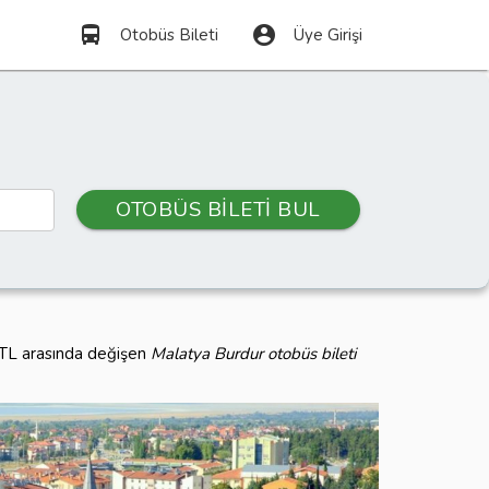
directions_bus
account_circle
Otobüs Bileti
Üye Girişi
OTOBÜS BİLETİ BUL
0 TL arasında değişen
Malatya Burdur otobüs bileti