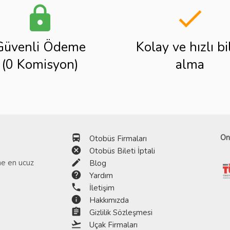
lock
done
Güvenli Ödeme
Kolay ve hızlı bi
(0 Komisyon)
alma
directions_bus
On
Otobüs Firmaları
cancel
Otobüs Bileti İptali
edit
ine en ucuz
Blog
help
Yardım
phone
İletişim
info
Hakkımızda
assignment
Gizlilik Sözleşmesi
flight_takeoff
Uçak Firmaları