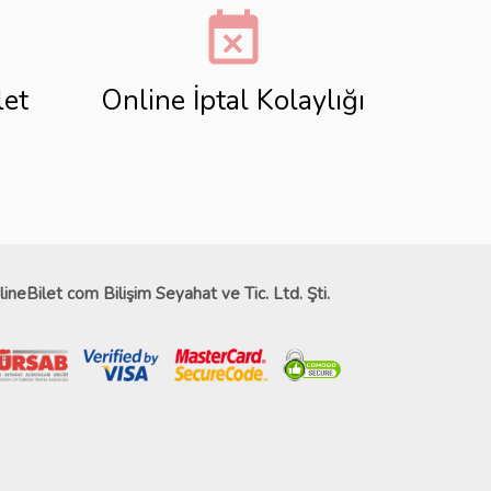
event_busy
let
Online İptal Kolaylığı
lineBilet com Bilişim Seyahat ve Tic. Ltd. Şti.