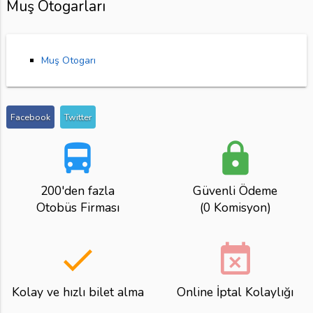
Muş Otogarları
Muş Otogarı
Facebook
Twitter
directions_bus
lock
200'den fazla
Güvenli Ödeme
Otobüs Firması
(0 Komisyon)
done
event_busy
Kolay ve hızlı bilet alma
Online İptal Kolaylığı