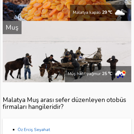
Malatya kapalı
29 ℃
Muş
Muş hafif yağmur
25 ℃
Malatya Muş arası sefer düzenleyen otobüs
firmaları hangileridir?
Öz Erciş Seyahat