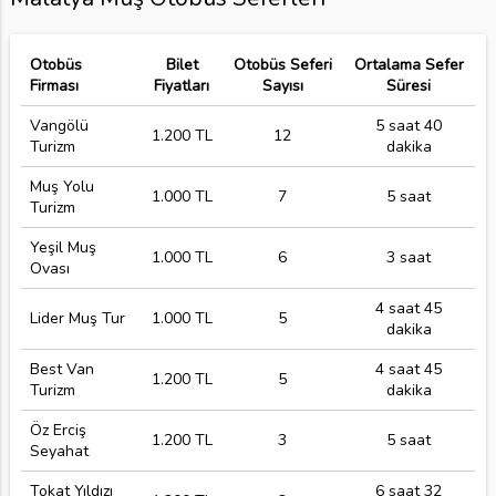
Otobüs
Bilet
Otobüs Seferi
Ortalama Sefer
Firması
Fiyatları
Sayısı
Süresi
Vangölü
5 saat 40
1.200 TL
12
Turizm
dakika
Muş Yolu
1.000 TL
7
5 saat
Turizm
Yeşil Muş
1.000 TL
6
3 saat
Ovası
4 saat 45
Lider Muş Tur
1.000 TL
5
dakika
Best Van
4 saat 45
1.200 TL
5
Turizm
dakika
Öz Erciş
1.200 TL
3
5 saat
Seyahat
Tokat Yıldızı
6 saat 32