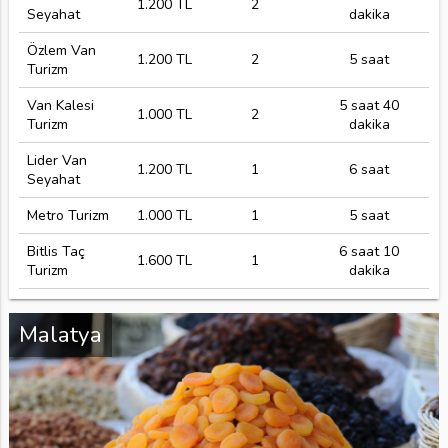
1.200 TL
2
Seyahat
dakika
Özlem Van
1.200 TL
2
5 saat
Turizm
Van Kalesi
5 saat 40
1.000 TL
2
Turizm
dakika
Lider Van
1.200 TL
1
6 saat
Seyahat
Metro Turizm
1.000 TL
1
5 saat
Bitlis Taç
6 saat 10
1.600 TL
1
Turizm
dakika
Malatya