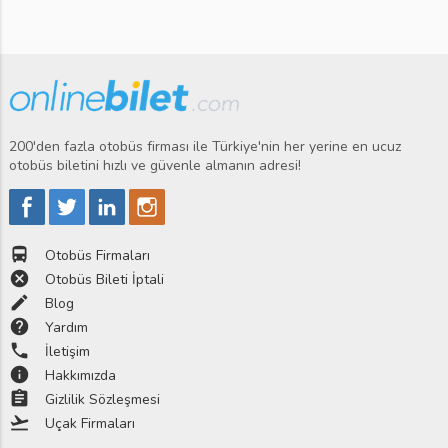
200'den fazla otobüs firması ile Türkiye'nin her yerine en ucuz
otobüs biletini hızlı ve güvenle almanın adresi!
directions_bus
Otobüs Firmaları
cancel
Otobüs Bileti İptali
edit
Blog
help
Yardım
phone
İletişim
info
Hakkımızda
assignment
Gizlilik Sözleşmesi
flight_takeoff
Uçak Firmaları