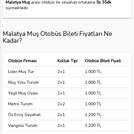
Malatya Muş
arası otobüs ile seyahat ortalama
5s 35dk
sürmektedir.
Malatya Muş Otobüs Bileti Fiyatları Ne
Kadar?
Otobüs Firması
Koltuk Tipi
Otobüs Bileti Fiyatı
Lider Muş Tur
2+1
1.000 TL
Muş Yolu Turizm
2+1
1.000 TL
Yeşil Muş Ovası
2+1
1.000 TL
Metro Turizm
2+2
1.000 TL
Öz Erciş Seyahat
2+1
1.200 TL
Vangölü Turizm
2+1
1.200 TL