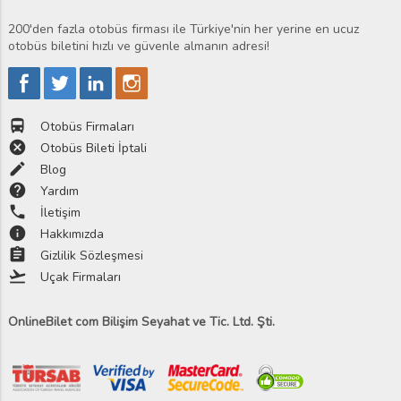
200'den fazla otobüs firması ile Türkiye'nin her yerine en ucuz
otobüs biletini hızlı ve güvenle almanın adresi!
directions_bus
Otobüs Firmaları
cancel
Otobüs Bileti İptali
edit
Blog
help
Yardım
phone
İletişim
info
Hakkımızda
assignment
Gizlilik Sözleşmesi
flight_takeoff
Uçak Firmaları
OnlineBilet com Bilişim Seyahat ve Tic. Ltd. Şti.