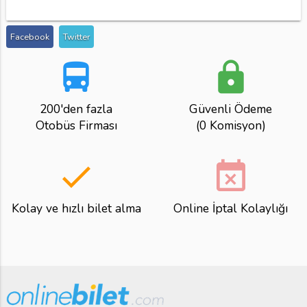
Facebook
Twitter
directions_bus
lock
200'den fazla
Güvenli Ödeme
Otobüs Firması
(0 Komisyon)
done
event_busy
Kolay ve hızlı bilet alma
Online İptal Kolaylığı