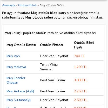
Anasayfa
»
Otobüs Bileti
»
Muş Otobüs Bileti
En uygun fiyatlara
Muş otobüs bileti
satın alabileceğiniz otobüs
seferlerimiz ve
Muş otobüs seferi
bulunan seçkin otobüs firmaları.
Muş
kalkışlı popüler otobüs rotaları ve otobüs bileti fiyatları.
Otobüs Bileti
Muş Otobüs Rotası
Otobüs Firması
Fiyatı
Muş Van
Lider Van Seyahat
700 TL
Tokat Yıldızı
Muş Malatya
1.200 TL
Seyahat
Muş Esenler
Best Van Turizm
3.000 TL
Otogarı
Muş Ankara (Aşti)
Best Van Turizm
2.250 TL
Muş Sultanbeyli
Lider Van Seyahat
2.500 TL