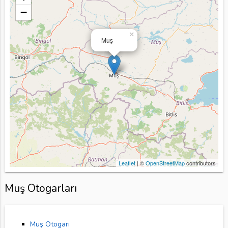
−
×
Muş
Leaflet
| ©
OpenStreetMap
contributors
Muş Otogarları
Muş Otogarı