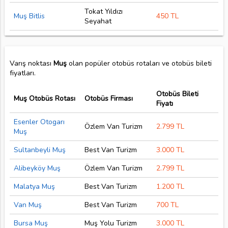
Tokat Yıldızı
Muş Bitlis
450 TL
Seyahat
Varış noktası
Muş
olan popüler otobüs rotaları ve otobüs bileti
fiyatları.
Otobüs Bileti
Muş Otobüs Rotası
Otobüs Firması
Fiyatı
Esenler Otogarı
Özlem Van Turizm
2.799 TL
Muş
Sultanbeyli Muş
Best Van Turizm
3.000 TL
Alibeyköy Muş
Özlem Van Turizm
2.799 TL
Malatya Muş
Best Van Turizm
1.200 TL
Van Muş
Best Van Turizm
700 TL
Bursa Muş
Muş Yolu Turizm
3.000 TL