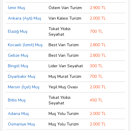
İzmir Muş
Özlem Van Turizm
2.900 TL
Ankara (Aşti) Muş
Van Kalesi Turizm
2.000 TL
Tokat Yıldızı
Elazığ Muş
700 TL
Seyahat
Kocaeli (İzmit) Muş
Best Van Turizm
2.800 TL
Gebze Muş
Best Van Turizm
2.800 TL
Bingöl Muş
Lider Van Seyahat
300 TL
Diyarbakır Muş
Muş Murat Turizm
700 TL
Mersin (İçel) Muş
Yeşil Muş Ovası
2.000 TL
Tokat Yıldızı
Bitlis Muş
450 TL
Seyahat
Adana Muş
Muş Yolu Turizm
2.000 TL
Osmaniye Muş
Muş Yolu Turizm
2.000 TL