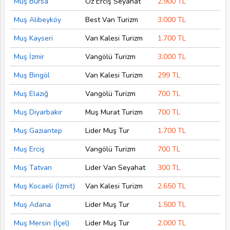
Muş Bursa
Öz Erciş Seyahat
2.900 TL
Muş Alibeyköy
Best Van Turizm
3.000 TL
Muş Kayseri
Van Kalesi Turizm
1.700 TL
Muş İzmir
Vangölü Turizm
3.000 TL
Muş Bingöl
Van Kalesi Turizm
299 TL
Muş Elazığ
Vangölü Turizm
700 TL
Muş Diyarbakır
Muş Murat Turizm
700 TL
Muş Gaziantep
Lider Muş Tur
1.700 TL
Muş Erciş
Vangölü Turizm
700 TL
Muş Tatvan
Lider Van Seyahat
300 TL
Muş Kocaeli (İzmit)
Van Kalesi Turizm
2.650 TL
Muş Adana
Lider Muş Tur
1.500 TL
Muş Mersin (İçel)
Lider Muş Tur
2.000 TL