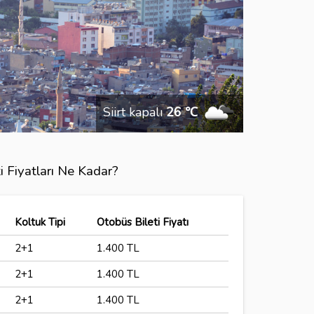
Siirt kapalı
26 ℃
i Fiyatları Ne Kadar?
Koltuk Tipi
Otobüs Bileti Fiyatı
2+1
1.400 TL
2+1
1.400 TL
2+1
1.400 TL