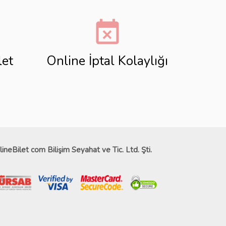
event_busy
let
Online İptal Kolaylığı
lineBilet com Bilişim Seyahat ve Tic. Ltd. Şti.