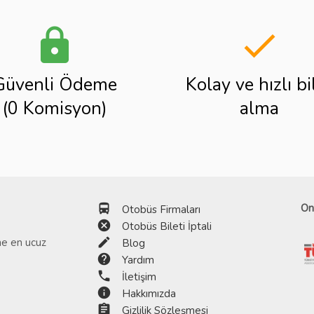
lock
done
Güvenli Ödeme
Kolay ve hızlı bi
(0 Komisyon)
alma
directions_bus
On
Otobüs Firmaları
cancel
Otobüs Bileti İptali
edit
ine en ucuz
Blog
help
Yardım
phone
İletişim
info
Hakkımızda
assignment
Gizlilik Sözleşmesi