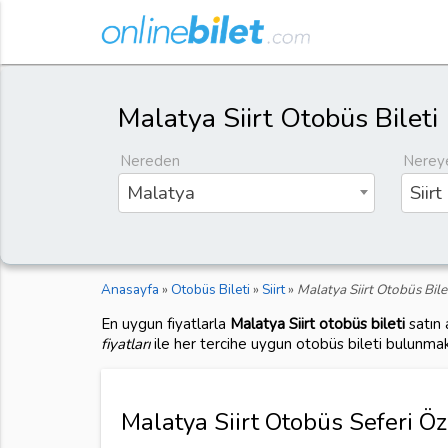
Malatya Siirt Otobüs Bileti
Nereden
Nerey
Malatya
Siirt
Anasayfa
»
Otobüs Bileti
»
Siirt
»
Malatya Siirt Otobüs Bile
En uygun fiyatlarla
Malatya Siirt otobüs bileti
satın 
fiyatları
ile her tercihe uygun otobüs bileti bulunmak
Malatya Siirt Otobüs Seferi Öze