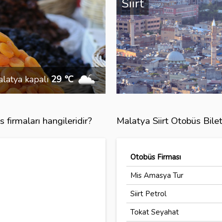
Siirt
latya kapalı
29 ℃
 firmaları hangileridir?
Malatya Siirt Otobüs Bilet
Otobüs Firması
Mis Amasya Tur
Siirt Petrol
Tokat Seyahat