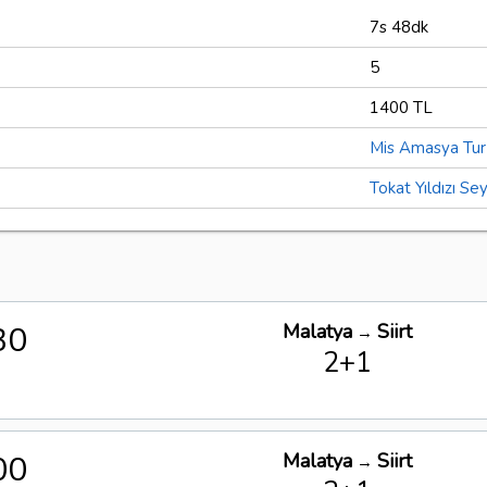
7s 48dk
5
1400 TL
Mis Amasya Tur
Tokat Yıldızı Se
30
Malatya
Siirt
→
2+1
00
Malatya
Siirt
→