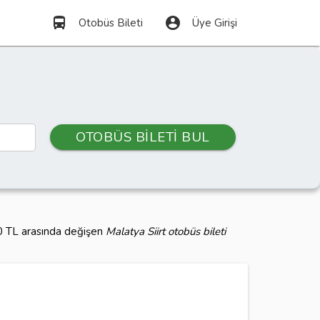
directions_bus
account_circle
Otobüs Bileti
Üye Girişi
OTOBÜS BİLETİ BUL
00 TL arasında değişen
Malatya Siirt otobüs bileti