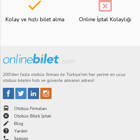
done
event_busy
Kolay ve hızlı bilet alma
Online İptal Kolaylığı
200'den fazla otobüs firması ile Türkiye'nin her yerine en ucuz
otobüs biletini hızlı ve güvenle almanın adresi!
directions_bus
Otobüs Firmaları
cancel
Otobüs Bileti İptali
edit
Blog
help
Yardım
phone
İletişim