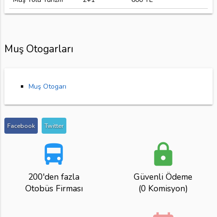
Muş Otogarları
Muş Otogarı
Facebook
Twitter
directions_bus
lock
200'den fazla
Güvenli Ödeme
Otobüs Firması
(0 Komisyon)