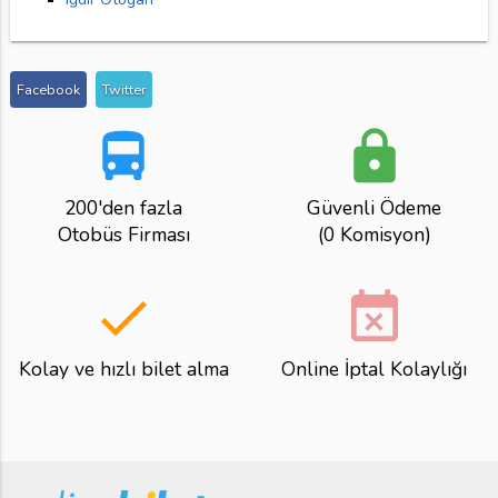
Facebook
Twitter
directions_bus
lock
200'den fazla
Güvenli Ödeme
Otobüs Firması
(0 Komisyon)
done
event_busy
Kolay ve hızlı bilet alma
Online İptal Kolaylığı