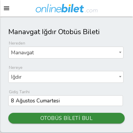
menu
Manavgat Iğdır Otobüs Bileti
Nereden
Manavgat
Nereye
Iğdır
Gidiş Tarihi
OTOBÜS BİLETİ BUL