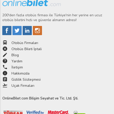
200'den fazla otobüs firması ile Türkiye'nin her yerine en ucuz
otobüs biletini hızlı ve güvenle almanın adresi!
directions_bus
Otobüs Firmaları
cancel
Otobüs Bileti İptali
edit
Blog
help
Yardım
phone
İletişim
info
Hakkımızda
assignment
Gizlilik Sözleşmesi
flight_takeoff
Uçak Firmaları
OnlineBilet com Bilişim Seyahat ve Tic. Ltd. Şti.