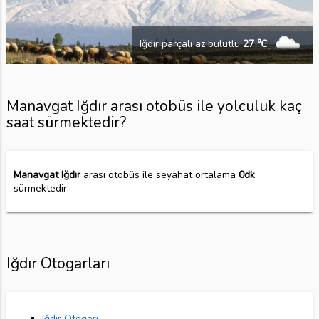
Iğdır parçalı az bulutlu
27 ℃
Manavgat Iğdır arası otobüs ile yolculuk kaç
saat sürmektedir?
Manavgat Iğdır
arası otobüs ile seyahat ortalama
0dk
sürmektedir.
Iğdır Otogarları
Iğdır Otogarı